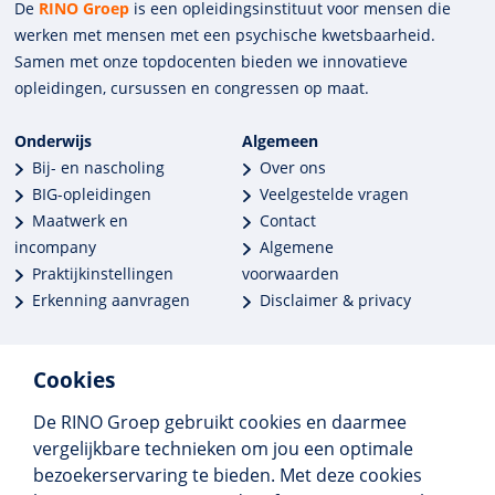
De
RINO Groep
is een opleidings­insti­tuut voor mensen die
werken met mensen met een psychische kwets­baar­heid.
Samen met onze top­docenten bieden we innova­tieve
opleidingen, cursussen en congres­sen op maat.
Onderwijs
Algemeen
Bij- en nascholing
Over ons
BIG-opleidingen
Veelgestelde vragen
Maatwerk en
Contact
incompany
Algemene
Praktijkinstellingen
voorwaarden
Erkenning aanvragen
Disclaimer & privacy
Cookies
De RINO Groep gebruikt cookies en daarmee
Meer dan 250 opleidingen
vergelijkbare technieken om jou een optimale
Alle BIG-opleidingen in huis
bezoekerservaring te bieden. Met deze cookies
Cedeo-erkend en CRKBO-geregistreerd