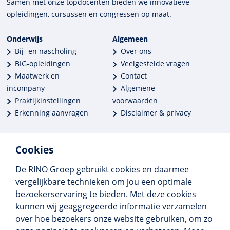
Samen met onze top­docenten bieden we innova­tieve
opleidingen, cursussen en congres­sen op maat.
Onderwijs
Algemeen
Bij- en nascholing
Over ons
BIG-opleidingen
Veelgestelde vragen
Maatwerk en
Contact
incompany
Algemene
Praktijkinstellingen
voorwaarden
Erkenning aanvragen
Disclaimer & privacy
Cookies
De RINO Groep gebruikt cookies en daarmee
Meer dan 250 opleidingen
vergelijkbare technieken om jou een optimale
Alle BIG-opleidingen in huis
bezoekerservaring te bieden. Met deze cookies
Cedeo-erkend en CRKBO-geregistreerd
kunnen wij geaggregeerde informatie verzamelen
Gemiddelde beoordeling 8,4
over hoe bezoekers onze website gebruiken, om zo