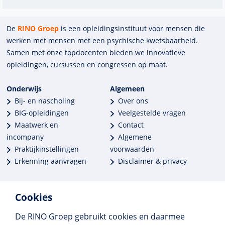
De
RINO Groep
is een opleidings­insti­tuut voor mensen die
werken met mensen met een psychische kwets­baar­heid.
Samen met onze top­docenten bieden we innova­tieve
opleidingen, cursussen en congres­sen op maat.
Onderwijs
Algemeen
Bij- en nascholing
Over ons
BIG-opleidingen
Veelgestelde vragen
Maatwerk en
Contact
incompany
Algemene
Praktijkinstellingen
voorwaarden
Erkenning aanvragen
Disclaimer & privacy
Cookies
De RINO Groep gebruikt cookies en daarmee
Meer dan 250 opleidingen