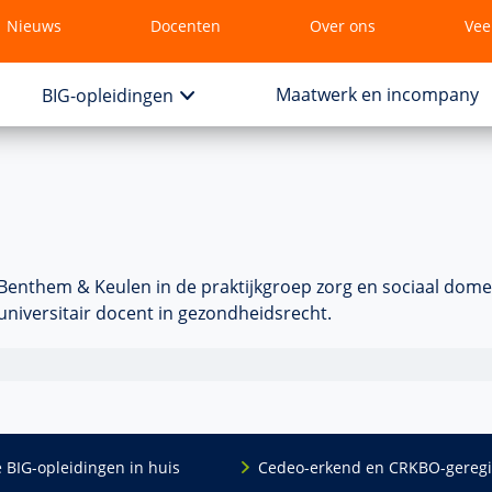
Nieuws
Docenten
Over ons
Vee
Maatwerk en incompany
BIG-opleidingen
 Benthem & Keulen in de praktijkgroep zorg en sociaal domei
universitair docent in gezondheidsrecht.
e BIG-opleidingen in huis
Cedeo-erkend en CRKBO-geregi