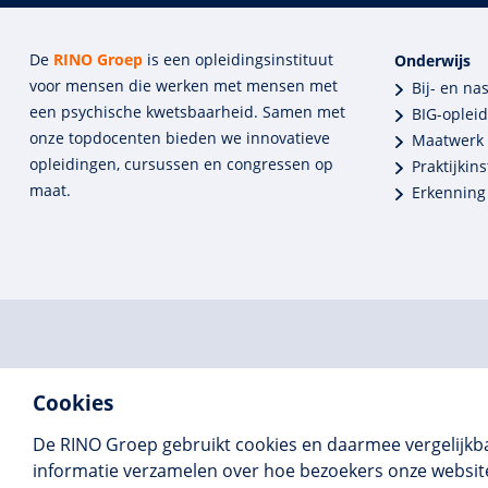
De
RINO Groep
is een opleidings­insti­tuut
Onderwijs
voor mensen die werken met mensen met
Bij- en na
een psychische kwets­baar­heid. Samen met
BIG-oplei
onze top­docenten bieden we innova­tieve
Maatwerk
opleidingen, cursussen en congres­sen op
Praktijkins
maat.
Erkenning
Cookies
De RINO Groep gebruikt cookies en daarmee vergelijkb
informatie verzamelen over hoe bezoekers onze website