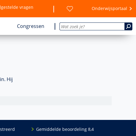
lgestelde vragen
Onderwijsportaal
Congressen
n. Hij
streerd
Gemiddelde beoordeling 8,4