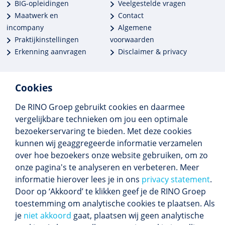
BIG-opleidingen
Veelgestelde vragen
Maatwerk en
Contact
incompany
Algemene
Praktijkinstellingen
voorwaarden
Erkenning aanvragen
Disclaimer & privacy
Cookies
De RINO Groep gebruikt cookies en daarmee
Meer dan 250 opleidingen
vergelijkbare technieken om jou een optimale
Alle BIG-opleidingen in huis
bezoekerservaring te bieden. Met deze cookies
Cedeo-erkend en CRKBO-geregistreerd
kunnen wij geaggregeerde informatie verzamelen
Gemiddelde beoordeling 8,4
over hoe bezoekers onze website gebruiken, om zo
onze pagina's te analyseren en verbeteren. Meer
informatie hierover lees je in ons
privacy statement
.
Door op ‘Akkoord’ te klikken geef je de RINO Groep
Volg ons
toestemming om analytische cookies te plaatsen. Als
Blijf op de hoogte van het (nieuwe) scholings­
je
niet akkoord
gaat, plaatsen wij geen analytische
aanbod en ons laatste nieuws.