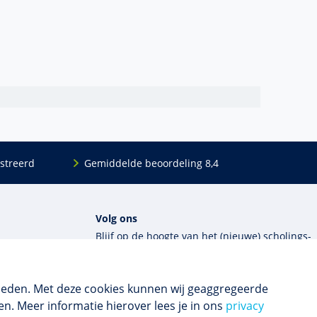
streerd
Gemiddelde beoordeling 8,4
Volg ons
Blijf op de hoogte van het (nieuwe) scholings­
aanbod en ons laatste nieuws.
ieden. Met deze cookies kunnen wij geaggregeerde
Inschrijven nieuwsbrief
n. Meer informatie hierover lees je in ons
privacy