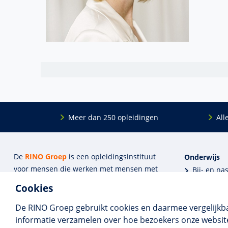
Meer dan 250 opleidingen
All
De
RINO Groep
is een opleidings­insti­tuut
Onderwijs
voor mensen die werken met mensen met
Bij- en na
een psychische kwets­baar­heid. Samen met
BIG-oplei
Cookies
onze top­docenten bieden we innova­tieve
Maatwerk
opleidingen, cursussen en congres­sen op
Praktijkins
De RINO Groep gebruikt cookies en daarmee vergelijkb
maat.
Erkenning
informatie verzamelen over hoe bezoekers onze website