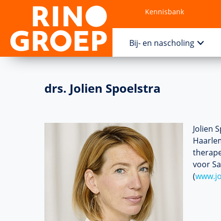
Kennisbank
Contact
Bij- en nascholing
drs. Jolien Spoelstra
Jolien 
Haarlem
therape
voor S
(
www.jo