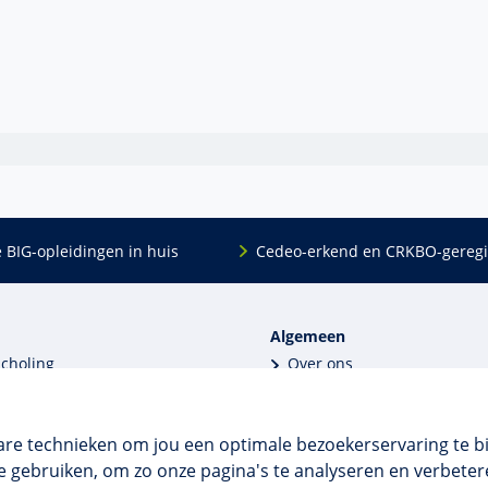
e BIG-opleidingen in huis
Cedeo-erkend en CRKBO-geregi
Algemeen
scholing
Over ons
dingen
Veelgestelde vragen
 en incompany
Contact
tellingen
Algemene voorwaarden
are technieken om jou een optimale bezoekerservaring te b
 aanvragen
Disclaimer & privacy
 gebruiken, om zo onze pagina's te analyseren en verbetere