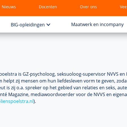
Nieuws
Docenten
Over ons
Vee
Maatwerk en incompany
BIG-opleidingen
Spoelstra is GZ-psycholoog, seksuoloog-supervisor NVVS en EF
 helpt zij mensen om hun liefdesleven vorm te geven, zodat 
ut is zij o.a. spreker op het gebied van relaties en seks, a
anté Magazine, mediawoordvoerder voor de NVVS en eigena
lienspoelstra.nl
).