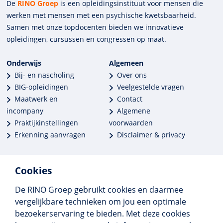
De
RINO Groep
is een opleidings­insti­tuut voor mensen die
werken met mensen met een psychische kwets­baar­heid.
Samen met onze top­docenten bieden we innova­tieve
opleidingen, cursussen en congres­sen op maat.
Onderwijs
Algemeen
Bij- en nascholing
Over ons
BIG-opleidingen
Veelgestelde vragen
Maatwerk en
Contact
incompany
Algemene
Praktijkinstellingen
voorwaarden
Erkenning aanvragen
Disclaimer & privacy
Cookies
De RINO Groep gebruikt cookies en daarmee
Meer dan 250 opleidingen
vergelijkbare technieken om jou een optimale
Alle BIG-opleidingen in huis
bezoekerservaring te bieden. Met deze cookies
Cedeo-erkend en CRKBO-geregistreerd