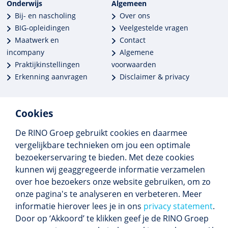
Onderwijs
Algemeen
Bij- en nascholing
Over ons
BIG-opleidingen
Veelgestelde vragen
Maatwerk en
Contact
incompany
Algemene
Praktijkinstellingen
voorwaarden
Erkenning aanvragen
Disclaimer & privacy
Cookies
De RINO Groep gebruikt cookies en daarmee
Meer dan 250 opleidingen
vergelijkbare technieken om jou een optimale
Alle BIG-opleidingen in huis
bezoekerservaring te bieden. Met deze cookies
Cedeo-erkend en CRKBO-geregistreerd
kunnen wij geaggregeerde informatie verzamelen
Gemiddelde beoordeling 8,4
over hoe bezoekers onze website gebruiken, om zo
onze pagina's te analyseren en verbeteren. Meer
informatie hierover lees je in ons
privacy statement
.
Door op ‘Akkoord’ te klikken geef je de RINO Groep
Volg ons