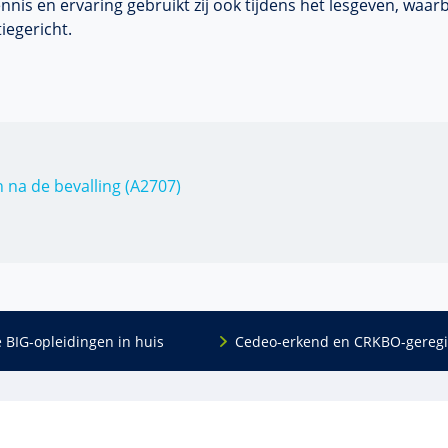
nnis en ervaring gebruikt zij ook tijdens het lesgeven, waarbi
tiegericht.
 na de bevalling (A2707)
e BIG-opleidingen in huis
Cedeo-erkend en CRKBO-geregi
Algemeen
scholing
Over ons