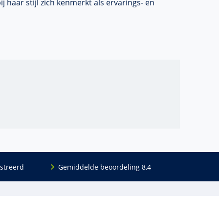
j haar stijl zich kenmerkt als ervarings- en
streerd
Gemiddelde beoordeling 8,4
Volg ons
Blijf op de hoogte van het (nieuwe) scholings­