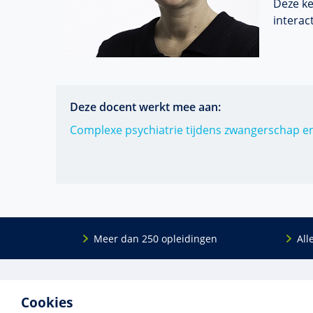
Deze ke
interac
Deze docent werkt mee aan:
Complexe psychiatrie tijdens zwangerschap en
Meer dan 250 opleidingen
All
De
RINO Groep
is een opleidings­insti­tuut
Onderwijs
Cookies
voor mensen die werken met mensen met
Bij- en na