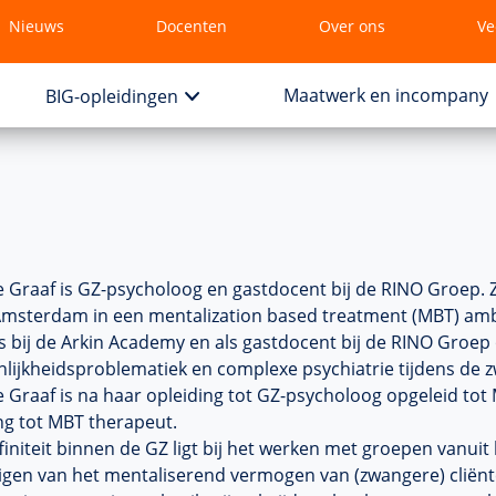
Nieuws
Docenten
Over ons
Ve
Maatwerk en incompany
BIG-opleidingen
 Graaf is GZ-psycholoog en gastdocent bij de RINO Groep. Zi
Amsterdam in een mentalization based treatment (MBT) ambu
es bij de Arkin Academy en als gastdocent bij de RINO Groep 
lijkheidsproblematiek en complexe psychiatrie tijdens de 
 Graaf is na haar opleiding tot GZ-psycholoog opgeleid to
ng tot MBT therapeut.
finiteit binnen de GZ ligt bij het werken met groepen vanuit
igen van het mentaliserend vermogen van (zwangere) cliënten