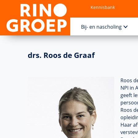
Kennisbank
Contact
Bij- en nascholing
drs. Roos de Graaf
Roos de
NPI in 
geeft l
persoon
Roos de
opleidi
Haar af
verstev