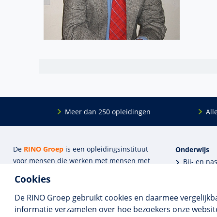
Meer dan 250 opleidingen
All
De
RINO Groep
is een opleidings­insti­tuut
Onderwijs
voor mensen die werken met mensen met
Bij- en na
een psychische kwets­baar­heid. Samen met
BIG-oplei
Cookies
onze top­docenten bieden we innova­tieve
Maatwerk
opleidingen, cursussen en congres­sen op
Praktijkins
De RINO Groep gebruikt cookies en daarmee vergelijkb
maat.
Erkenning
informatie verzamelen over hoe bezoekers onze website