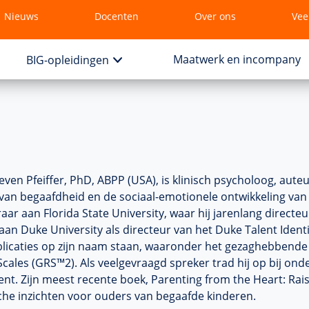
Nieuws
Docenten
Over ons
Vee
Maatwerk en incompany
BIG-opleidingen
teven Pfeiffer, PhD, ABPP (USA), is klinisch psycholoog, aut
van begaafdheid en de sociaal-emotionele ontwikkeling van 
aar aan Florida State University, waar hij jarenlang directeu
aan Duke University als directeur van het Duke Talent Identi
licaties op zijn naam staan, waaronder het gezaghebbende 
Scales (GRS™2). Als veelgevraagd spreker trad hij op bij ond
nt. Zijn meest recente boek, Parenting from the Heart: Rais
che inzichten voor ouders van begaafde kinderen.