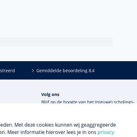
streerd
Gemiddelde beoordeling 8,4
Volg ons
Blijf op de hoogte van het (nieuwe) scholings­
aanbod en ons laatste nieuws.
ieden. Met deze cookies kunnen wij geaggregeerde
Inschrijven nieuwsbrief
n. Meer informatie hierover lees je in ons
privacy