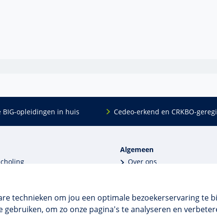
e BIG-opleidingen in huis
Cedeo-erkend en CRKBO-geregi
Algemeen
scholing
Over ons
dingen
Veelgestelde vragen
 en incompany
Contact
tellingen
Algemene voorwaarden
are technieken om jou een optimale bezoekerservaring te b
 aanvragen
Disclaimer & privacy
 gebruiken, om zo onze pagina's te analyseren en verbetere