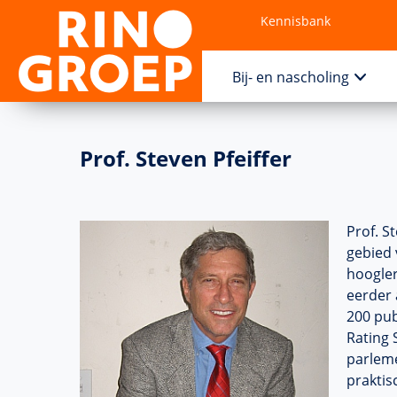
Kennisbank
Contact
Bij- en nascholing
Prof. Steven Pfeiffer
Prof. S
gebied 
hoogler
eerder 
200 pub
Rating 
parleme
praktis