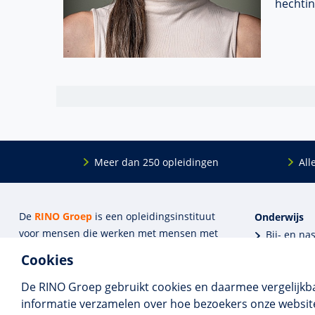
hechti
Meer dan 250 opleidingen
All
De
RINO Groep
is een opleidings­insti­tuut
Onderwijs
voor mensen die werken met mensen met
Bij- en na
een psychische kwets­baar­heid. Samen met
BIG-oplei
Cookies
onze top­docenten bieden we innova­tieve
Maatwerk
opleidingen, cursussen en congres­sen op
Praktijkins
De RINO Groep gebruikt cookies en daarmee vergelijkb
maat.
Erkenning
informatie verzamelen over hoe bezoekers onze website