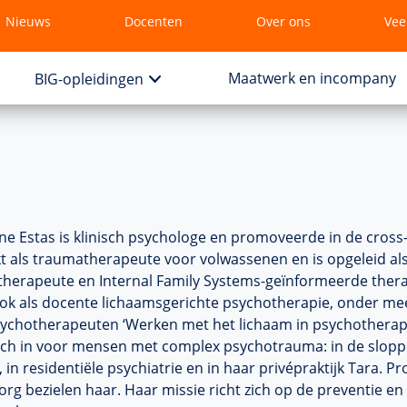
Nieuws
Docenten
Over ons
Vee
Maatwerk en incompany
BIG-opleidingen
ne Estas is klinisch psychologe en promoveerde in de cros
t als traumatherapeute voor volwassenen en is opgeleid al
herapeute en Internal Family Systems-geïnformeerde ther
ok als docente lichaamsgerichte psychotherapie, onder meer 
ychotherapeuten ‘Werken met het lichaam in psychotherapie
zich in voor mensen met complex psychotrauma: in de slopp
, in residentiële psychiatrie en in haar privépraktijk Tara. P
zorg bezielen haar. Haar missie richt zich op de preventie e