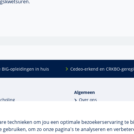
ngskwetsuren.
e BIG-opleidingen in huis
Cedeo-erkend en CRKBO-geregi
Algemeen
scholing
Over ons
dingen
Veelgestelde vragen
 en incompany
Contact
tellingen
Algemene voorwaarden
are technieken om jou een optimale bezoekerservaring te b
 aanvragen
Disclaimer & privacy
 gebruiken, om zo onze pagina's te analyseren en verbetere