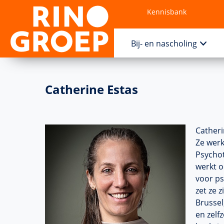
Kennisbank
Contact
Bij- en nascholing
Catherine Estas
Catheri
Ze werk
Psychot
werkt o
voor ps
zet ze 
Brussel
en zelf