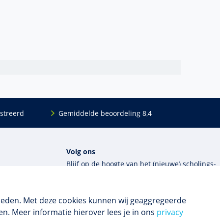
streerd
Gemiddelde beoordeling 8,4
Volg ons
Blijf op de hoogte van het (nieuwe) scholings­
aanbod en ons laatste nieuws.
ieden. Met deze cookies kunnen wij geaggregeerde
Inschrijven nieuwsbrief
n. Meer informatie hierover lees je in ons
privacy