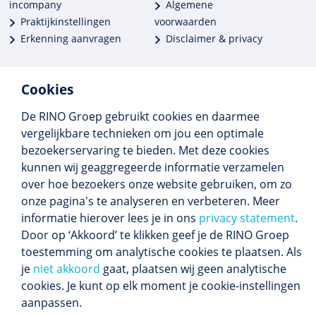
incompany
Algemene
Praktijkinstellingen
voorwaarden
Erkenning aanvragen
Disclaimer & privacy
Cookies
De RINO Groep gebruikt cookies en daarmee
Meer dan 250 opleidingen
vergelijkbare technieken om jou een optimale
Alle BIG-opleidingen in huis
bezoekerservaring te bieden. Met deze cookies
Cedeo-erkend en CRKBO-geregistreerd
kunnen wij geaggregeerde informatie verzamelen
Gemiddelde beoordeling 8,4
over hoe bezoekers onze website gebruiken, om zo
onze pagina's te analyseren en verbeteren. Meer
informatie hierover lees je in ons
privacy statement
.
Door op ‘Akkoord’ te klikken geef je de RINO Groep
Volg ons
toestemming om analytische cookies te plaatsen. Als
Blijf op de hoogte van het (nieuwe) scholings­
je
niet akkoord
gaat, plaatsen wij geen analytische
aanbod en ons laatste nieuws.
cookies. Je kunt op elk moment je cookie-instellingen
Inschrijven nieuwsbrief
aanpassen.