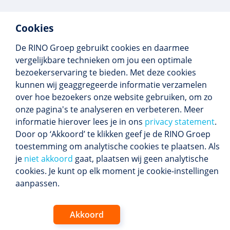
Cookies
De RINO Groep gebruikt cookies en daarmee
Meer dan 250 opleidingen
vergelijkbare technieken om jou een optimale
Alle BIG-opleidingen in huis
bezoekerservaring te bieden. Met deze cookies
Cedeo-erkend en CRKBO-geregistreerd
kunnen wij geaggregeerde informatie verzamelen
Gemiddelde beoordeling 8,4
over hoe bezoekers onze website gebruiken, om zo
onze pagina's te analyseren en verbeteren. Meer
informatie hierover lees je in ons
privacy statement
.
Door op ‘Akkoord’ te klikken geef je de RINO Groep
Volg ons
toestemming om analytische cookies te plaatsen. Als
Blijf op de hoogte van het (nieuwe) scholings­
je
niet akkoord
gaat, plaatsen wij geen analytische
aanbod en ons laatste nieuws.
cookies. Je kunt op elk moment je cookie-instellingen
Inschrijven nieuwsbrief
aanpassen.
Akkoord