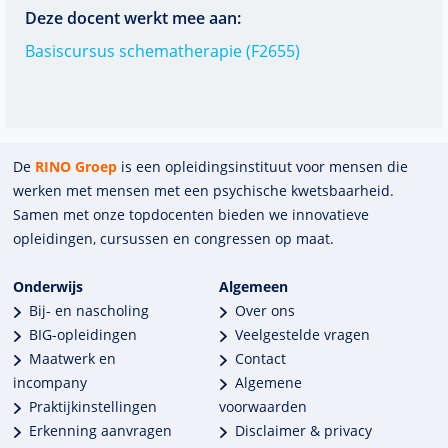
Deze docent werkt mee aan:
Basiscursus schematherapie (F2655)
De
RINO Groep
is een opleidings­insti­tuut voor mensen die
werken met mensen met een psychische kwets­baar­heid.
Samen met onze top­docenten bieden we innova­tieve
opleidingen, cursussen en congres­sen op maat.
Onderwijs
Algemeen
Bij- en nascholing
Over ons
BIG-opleidingen
Veelgestelde vragen
Maatwerk en
Contact
incompany
Algemene
Praktijkinstellingen
voorwaarden
Erkenning aanvragen
Disclaimer & privacy