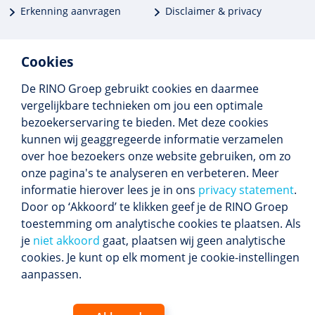
Erkenning aanvragen
Disclaimer & privacy
Cookies
De RINO Groep gebruikt cookies en daarmee
Meer dan 250 opleidingen
vergelijkbare technieken om jou een optimale
Alle BIG-opleidingen in huis
bezoekerservaring te bieden. Met deze cookies
Cedeo-erkend en CRKBO-geregistreerd
kunnen wij geaggregeerde informatie verzamelen
Gemiddelde beoordeling 8,4
over hoe bezoekers onze website gebruiken, om zo
onze pagina's te analyseren en verbeteren. Meer
informatie hierover lees je in ons
privacy statement
.
Door op ‘Akkoord’ te klikken geef je de RINO Groep
Volg ons
toestemming om analytische cookies te plaatsen. Als
Blijf op de hoogte van het (nieuwe) scholings­
je
niet akkoord
gaat, plaatsen wij geen analytische
aanbod en ons laatste nieuws.
cookies. Je kunt op elk moment je cookie-instellingen
Inschrijven nieuwsbrief
aanpassen.