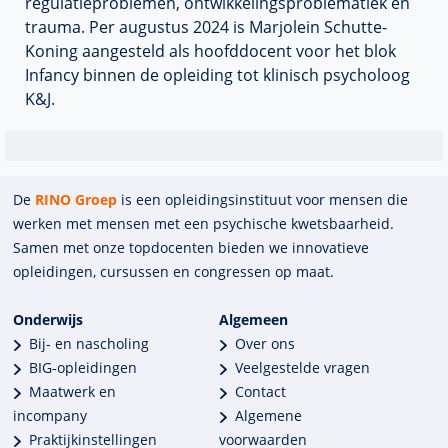
regulatieproblemen, ontwikkelingsproblematiek en
trauma. Per augustus 2024 is Marjolein Schutte-
Koning aangesteld als hoofddocent voor het blok
Infancy binnen de opleiding tot klinisch psycholoog
K&J.
De
RINO Groep
is een opleidings­insti­tuut voor mensen die
werken met mensen met een psychische kwets­baar­heid.
Samen met onze top­docenten bieden we innova­tieve
opleidingen, cursussen en congres­sen op maat.
Onderwijs
Algemeen
Bij- en nascholing
Over ons
BIG-opleidingen
Veelgestelde vragen
Maatwerk en
Contact
incompany
Algemene
Praktijkinstellingen
voorwaarden