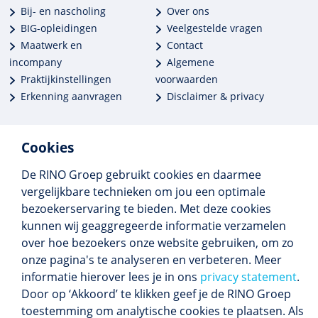
Bij- en nascholing
Over ons
BIG-opleidingen
Veelgestelde vragen
Maatwerk en
Contact
incompany
Algemene
Praktijkinstellingen
voorwaarden
Erkenning aanvragen
Disclaimer & privacy
Cookies
De RINO Groep gebruikt cookies en daarmee
Meer dan 250 opleidingen
vergelijkbare technieken om jou een optimale
Alle BIG-opleidingen in huis
bezoekerservaring te bieden. Met deze cookies
Cedeo-erkend en CRKBO-geregistreerd
kunnen wij geaggregeerde informatie verzamelen
Gemiddelde beoordeling 8,4
over hoe bezoekers onze website gebruiken, om zo
onze pagina's te analyseren en verbeteren. Meer
informatie hierover lees je in ons
privacy statement
.
Door op ‘Akkoord’ te klikken geef je de RINO Groep
Volg ons
toestemming om analytische cookies te plaatsen. Als
Blijf op de hoogte van het (nieuwe) scholings­