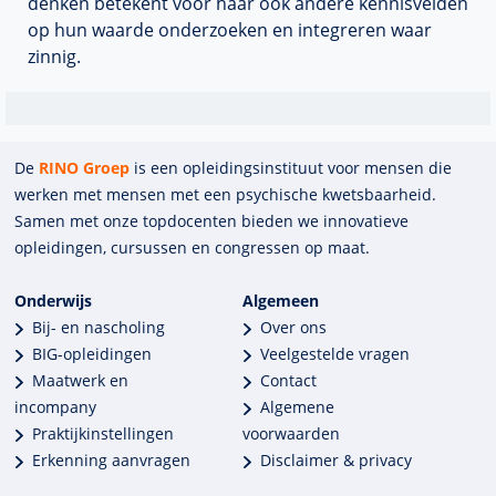
denken betekent voor haar ook andere kennisvelden
op hun waarde onderzoeken en integreren waar
zinnig.
De
RINO Groep
is een opleidings­insti­tuut voor mensen die
werken met mensen met een psychische kwets­baar­heid.
Samen met onze top­docenten bieden we innova­tieve
opleidingen, cursussen en congres­sen op maat.
Onderwijs
Algemeen
Bij- en nascholing
Over ons
BIG-opleidingen
Veelgestelde vragen
Maatwerk en
Contact
incompany
Algemene
Praktijkinstellingen
voorwaarden
Erkenning aanvragen
Disclaimer & privacy