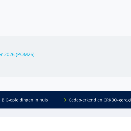
er 2026 (POM26)
e BIG-opleidingen in huis
Cedeo-erkend en CRKBO-geregi
Algemeen
scholing
Over ons