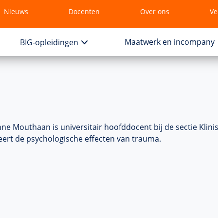
Nieuws
Docenten
Over ons
Ve
Maatwerk en incompany
BIG-opleidingen
nne Mouthaan is universitair hoofddocent bij de sectie Klini
ert de psychologische effecten van trauma.