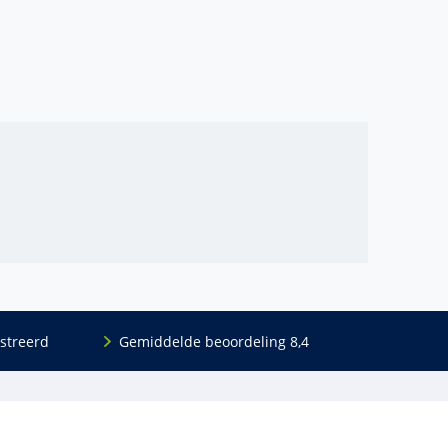
streerd
Gemiddelde beoordeling 8,4
Volg ons
Blijf op de hoogte van het (nieuwe) scholings­