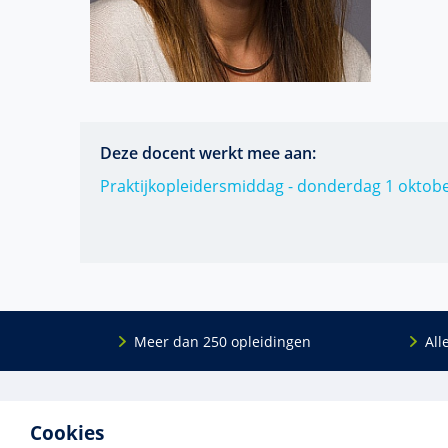
Deze docent werkt mee aan:
Praktijkopleidersmiddag - donderdag 1 oktob
Meer dan 250 opleidingen
All
De
RINO Groep
is een opleidings­insti­tuut
Onderwijs
Cookies
voor mensen die werken met mensen met
Bij- en na