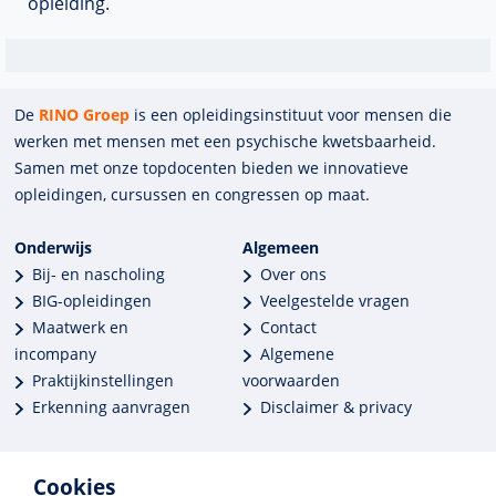
opleiding.
De
RINO Groep
is een opleidings­insti­tuut voor mensen die
werken met mensen met een psychische kwets­baar­heid.
Samen met onze top­docenten bieden we innova­tieve
opleidingen, cursussen en congres­sen op maat.
Onderwijs
Algemeen
Bij- en nascholing
Over ons
BIG-opleidingen
Veelgestelde vragen
Maatwerk en
Contact
incompany
Algemene
Praktijkinstellingen
voorwaarden
Erkenning aanvragen
Disclaimer & privacy
Cookies