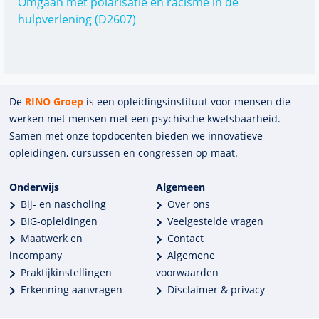
Omgaan met polarisatie en racisme in de
hulpverlening (D2607)
De
RINO Groep
is een opleidings­insti­tuut voor mensen die
werken met mensen met een psychische kwets­baar­heid.
Samen met onze top­docenten bieden we innova­tieve
opleidingen, cursussen en congres­sen op maat.
Onderwijs
Algemeen
Bij- en nascholing
Over ons
BIG-opleidingen
Veelgestelde vragen
Maatwerk en
Contact
incompany
Algemene
Praktijkinstellingen
voorwaarden
Erkenning aanvragen
Disclaimer & privacy