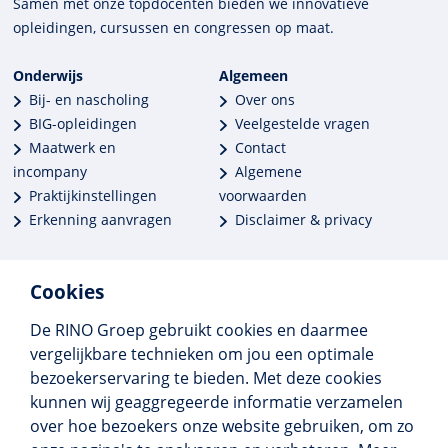
Samen met onze top­docenten bieden we innova­tieve
opleidingen, cursussen en congres­sen op maat.
Onderwijs
Algemeen
Bij- en nascholing
Over ons
BIG-opleidingen
Veelgestelde vragen
Maatwerk en
Contact
incompany
Algemene
Praktijkinstellingen
voorwaarden
Erkenning aanvragen
Disclaimer & privacy
Cookies
De RINO Groep gebruikt cookies en daarmee
Meer dan 250 opleidingen
vergelijkbare technieken om jou een optimale
Alle BIG-opleidingen in huis
bezoekerservaring te bieden. Met deze cookies
Cedeo-erkend en CRKBO-geregistreerd
kunnen wij geaggregeerde informatie verzamelen
Gemiddelde beoordeling 8,4
over hoe bezoekers onze website gebruiken, om zo