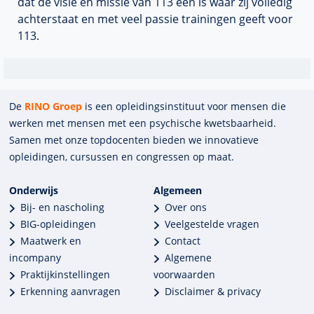
dat de visie en missie van 113 een is waar zij volledig
achterstaat en met veel passie trainingen geeft voor
113.
De
RINO Groep
is een opleidings­insti­tuut voor mensen die
werken met mensen met een psychische kwets­baar­heid.
Samen met onze top­docenten bieden we innova­tieve
opleidingen, cursussen en congres­sen op maat.
Onderwijs
Algemeen
Bij- en nascholing
Over ons
BIG-opleidingen
Veelgestelde vragen
Maatwerk en
Contact
incompany
Algemene
Praktijkinstellingen
voorwaarden
Erkenning aanvragen
Disclaimer & privacy