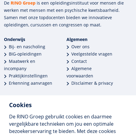
De
RINO Groep
is een opleidings­insti­tuut voor mensen die
werken met mensen met een psychische kwets­baar­heid.
Samen met onze top­docenten bieden we innova­tieve
opleidingen, cursussen en congres­sen op maat.
Onderwijs
Algemeen
Bij- en nascholing
Over ons
BIG-opleidingen
Veelgestelde vragen
Maatwerk en
Contact
incompany
Algemene
Praktijkinstellingen
voorwaarden
Erkenning aanvragen
Disclaimer & privacy
Cookies
De RINO Groep gebruikt cookies en daarmee
Meer dan 250 opleidingen
vergelijkbare technieken om jou een optimale
Alle BIG-opleidingen in huis
bezoekerservaring te bieden. Met deze cookies
Cedeo-erkend en CRKBO-geregistreerd