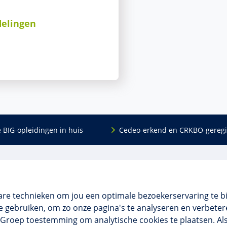
delingen
e BIG-opleidingen in huis
Cedeo-erkend en CRKBO-geregi
Algemeen
scholing
Over ons
dingen
Veelgestelde vragen
are technieken om jou een optimale bezoekerservaring te b
 en incompany
Contact
 gebruiken, om zo onze pagina's te analyseren en verbetere
tellingen
Algemene voorwaarden
NO Groep toestemming om analytische cookies te plaatsen. Al