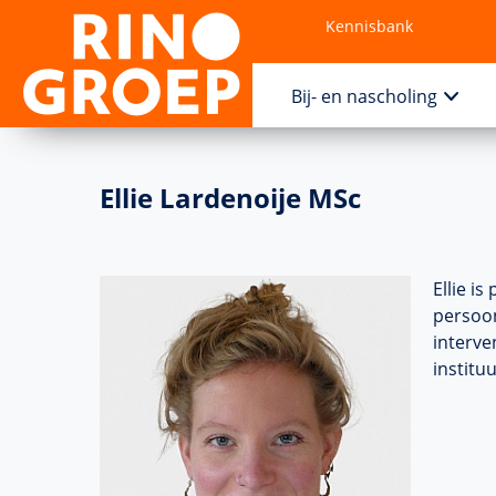
Kennisbank
Contact
Bij- en nascholing
Ellie Lardenoije MSc
Ellie i
persoon
interve
institu