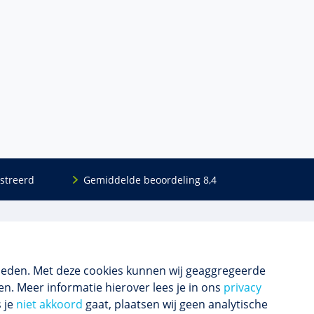
streerd
Gemiddelde beoordeling 8,4
Volg ons
Blijf op de hoogte van het (nieuwe) scholings­
aanbod en ons laatste nieuws.
ieden. Met deze cookies kunnen wij geaggregeerde
n. Meer informatie hierover lees je in ons
privacy
s je
niet akkoord
gaat, plaatsen wij geen analytische