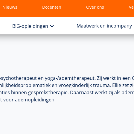
Nieuws
Docenten
Over ons
Ve
Maatwerk en incompany
BIG-opleidingen
s psychotherapeut en yoga-/ademtherapeut. Zij werkt in een 
lijkheidsproblematiek en vroegkinderlijk trauma. Ellie zet 
nties binnen gesprekstherapie. Daarnaast werkt zij als ad
ut voor ademopleidingen.