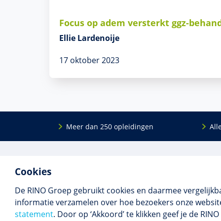
Focus op adem versterkt ggz-behan
Ellie Lardenoije
17 oktober 2023
Meer dan 250 opleidingen
All
De
RINO Groep
is een opleidings­insti­tuut
Onderwijs
Cookies
voor mensen die werken met mensen met
Bij- en na
een psychische kwets­baar­heid. Samen met
BIG-oplei
De RINO Groep gebruikt cookies en daarmee vergelijkb
onze top­docenten bieden we innova­tieve
Maatwerk
informatie verzamelen over hoe bezoekers onze website
opleidingen, cursussen en congres­sen op
Praktijkins
statement
. Door op ‘Akkoord’ te klikken geef je de RI