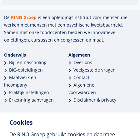
De
RINO Groep
is een opleidings­insti­tuut voor mensen die
werken met mensen met een psychische kwets­baar­heid.
Samen met onze top­docenten bieden we innova­tieve
opleidingen, cursussen en congres­sen op maat.
Onderwijs
Algemeen
Bij- en nascholing
Over ons
BIG-opleidingen
Veelgestelde vragen
Maatwerk en
Contact
incompany
Algemene
Praktijkinstellingen
voorwaarden
Erkenning aanvragen
Disclaimer & privacy
Cookies
De RINO Groep gebruikt cookies en daarmee
Meer dan 250 opleidingen