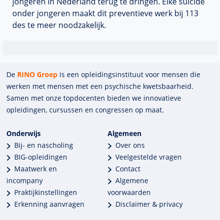
jongeren in Nederland terug te dringen. Elke suïcide
onder jongeren maakt dit preventieve werk bij 113
des te meer noodzakelijk.
De
RINO Groep
is een opleidings­insti­tuut voor mensen die
werken met mensen met een psychische kwets­baar­heid.
Samen met onze top­docenten bieden we innova­tieve
opleidingen, cursussen en congres­sen op maat.
Onderwijs
Algemeen
Bij- en nascholing
Over ons
BIG-opleidingen
Veelgestelde vragen
Maatwerk en
Contact
incompany
Algemene
Praktijkinstellingen
voorwaarden
Erkenning aanvragen
Disclaimer & privacy