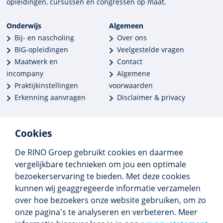
opleidingen, cursussen en congres­sen op maat.
Onderwijs
Algemeen
Bij- en nascholing
Over ons
BIG-opleidingen
Veelgestelde vragen
Maatwerk en
Contact
incompany
Algemene
Praktijkinstellingen
voorwaarden
Erkenning aanvragen
Disclaimer & privacy
Cookies
De RINO Groep gebruikt cookies en daarmee
Meer dan 250 opleidingen
vergelijkbare technieken om jou een optimale
Alle BIG-opleidingen in huis
bezoekerservaring te bieden. Met deze cookies
Cedeo-erkend en CRKBO-geregistreerd
kunnen wij geaggregeerde informatie verzamelen
Gemiddelde beoordeling 8,4
over hoe bezoekers onze website gebruiken, om zo
onze pagina's te analyseren en verbeteren. Meer