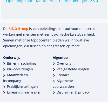
Opleiding Infant Mental Health Consulent (IMC27A)
De
RINO Groep
is een opleidings­insti­tuut voor mensen die
werken met mensen met een psychische kwets­baar­heid.
Samen met onze top­docenten bieden we innova­tieve
opleidingen, cursussen en congres­sen op maat.
Onderwijs
Algemeen
Bij- en nascholing
Over ons
BIG-opleidingen
Veelgestelde vragen
Maatwerk en
Contact
incompany
Algemene
Praktijkinstellingen
voorwaarden
Erkenning aanvragen
Disclaimer & privacy