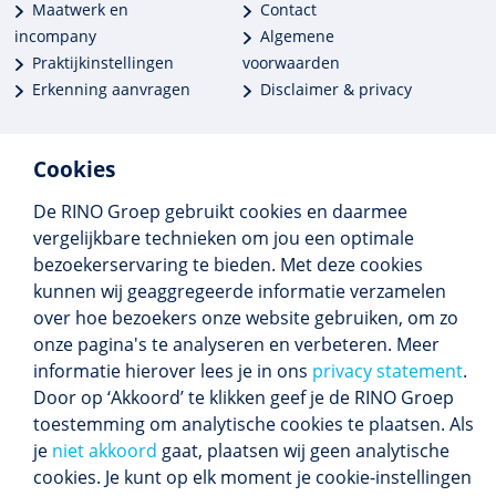
Maatwerk en
Contact
incompany
Algemene
Praktijkinstellingen
voorwaarden
Erkenning aanvragen
Disclaimer & privacy
Cookies
De RINO Groep gebruikt cookies en daarmee
Meer dan 250 opleidingen
vergelijkbare technieken om jou een optimale
Alle BIG-opleidingen in huis
bezoekerservaring te bieden. Met deze cookies
Cedeo-erkend en CRKBO-geregistreerd
kunnen wij geaggregeerde informatie verzamelen
Gemiddelde beoordeling 8,4
over hoe bezoekers onze website gebruiken, om zo
onze pagina's te analyseren en verbeteren. Meer
informatie hierover lees je in ons
privacy statement
.
Door op ‘Akkoord’ te klikken geef je de RINO Groep
Volg ons
toestemming om analytische cookies te plaatsen. Als
Blijf op de hoogte van het (nieuwe) scholings­
je
niet akkoord
gaat, plaatsen wij geen analytische
aanbod en ons laatste nieuws.
cookies. Je kunt op elk moment je cookie-instellingen