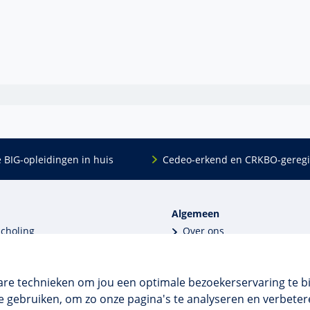
e BIG-opleidingen in huis
Cedeo-erkend en CRKBO-geregi
Algemeen
scholing
Over ons
dingen
Veelgestelde vragen
 en incompany
Contact
tellingen
Algemene voorwaarden
are technieken om jou een optimale bezoekerservaring te b
 aanvragen
Disclaimer & privacy
 gebruiken, om zo onze pagina's te analyseren en verbetere