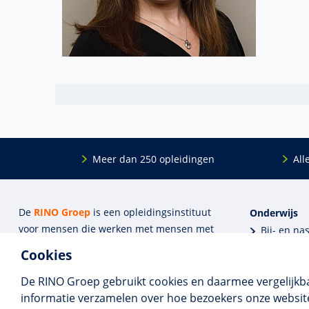
Meer dan 250 opleidingen
All
De
RINO Groep
is een opleidings­insti­tuut
Onderwijs
voor mensen die werken met mensen met
Bij- en na
een psychische kwets­baar­heid. Samen met
BIG-oplei
Cookies
onze top­docenten bieden we innova­tieve
Maatwerk
opleidingen, cursussen en congres­sen op
Praktijkins
De RINO Groep gebruikt cookies en daarmee vergelijkb
maat.
Erkenning
informatie verzamelen over hoe bezoekers onze website