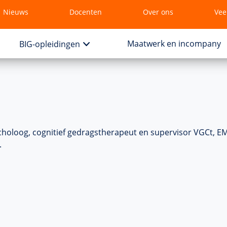
Nieuws
Docenten
Over ons
Vee
Maatwerk en incompany
BIG-opleidingen
holoog, cognitief gedragstherapeut en supervisor VGCt, E
.