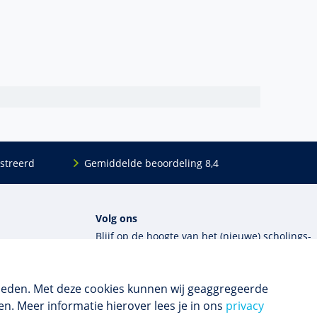
streerd
Gemiddelde beoordeling 8,4
Volg ons
Blijf op de hoogte van het (nieuwe) scholings­
aanbod en ons laatste nieuws.
ieden. Met deze cookies kunnen wij geaggregeerde
Inschrijven nieuwsbrief
n. Meer informatie hierover lees je in ons
privacy