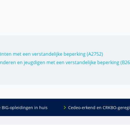
ënten met een verstandelijke beperking (A2752)
nderen en jeugdigen met een verstandelijke beperking (B26
e BIG-opleidingen in huis
Cedeo-erkend en CRKBO-geregi