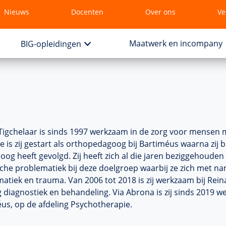
Nieuws
Docenten
Over ons
Ve
Maatwerk en incompany
BIG-opleidingen
Tigchelaar is sinds 1997 werkzaam in de zorg voor mensen m
ie is zij gestart als orthopedagoog bij Bartiméus waarna zij b
oog heeft gevolgd. Zij heeft zich al die jaren beziggehoude
che problematiek bij deze doelgroep waarbij ze zich met na
atiek en trauma. Van 2006 tot 2018 is zij werkzaam bij Rei
g diagnostiek en behandeling. Via Abrona is zij sinds 2019 w
us, op de afdeling Psychotherapie.