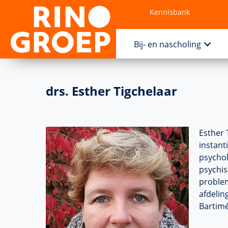
Kennisbank
Contact
Bij- en nascholing
drs. Esther Tigchelaar
Esther 
instant
psychol
psychis
problem
afdelin
Bartimé