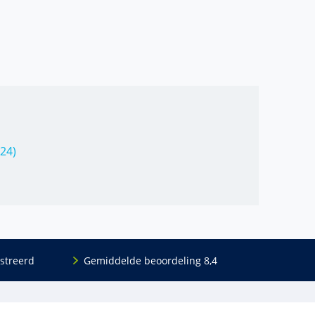
24)
streerd
Gemiddelde beoordeling 8,4