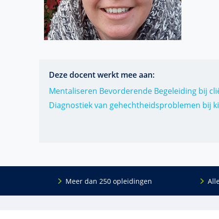
Deze docent werkt mee aan:
Mentaliseren Bevorderende Begeleiding bij cli
Diagnostiek van gehechtheidsproblemen bij ki
Meer dan 250 opleidingen
All
De
RINO Groep
is een opleidings­insti­tuut