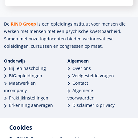
De
RINO Groep
is een opleidings­insti­tuut voor mensen die
werken met mensen met een psychische kwets­baar­heid.
Samen met onze top­docenten bieden we innova­tieve
opleidingen, cursussen en congres­sen op maat.
Onderwijs
Algemeen
Bij- en nascholing
Over ons
BIG-opleidingen
Veelgestelde vragen
Maatwerk en
Contact
incompany
Algemene
Praktijkinstellingen
voorwaarden
Erkenning aanvragen
Disclaimer & privacy
Cookies