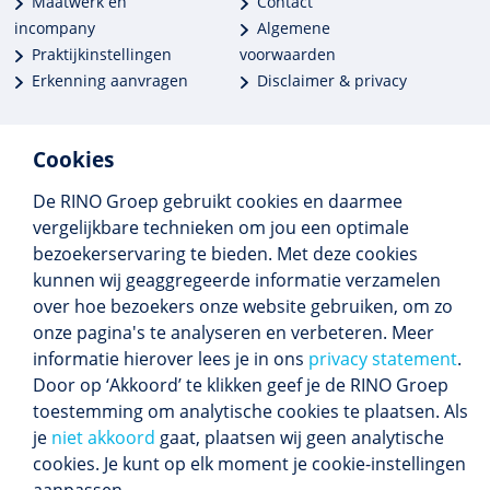
Maatwerk en
Contact
incompany
Algemene
Praktijkinstellingen
voorwaarden
Erkenning aanvragen
Disclaimer & privacy
Cookies
De RINO Groep gebruikt cookies en daarmee
Meer dan 250 opleidingen
vergelijkbare technieken om jou een optimale
Alle BIG-opleidingen in huis
bezoekerservaring te bieden. Met deze cookies
Cedeo-erkend en CRKBO-geregistreerd
kunnen wij geaggregeerde informatie verzamelen
Gemiddelde beoordeling 8,4
over hoe bezoekers onze website gebruiken, om zo
onze pagina's te analyseren en verbeteren. Meer
informatie hierover lees je in ons
privacy statement
.
Door op ‘Akkoord’ te klikken geef je de RINO Groep
Volg ons
toestemming om analytische cookies te plaatsen. Als
Blijf op de hoogte van het (nieuwe) scholings­
je
niet akkoord
gaat, plaatsen wij geen analytische
aanbod en ons laatste nieuws.
cookies. Je kunt op elk moment je cookie-instellingen
Inschrijven nieuwsbrief