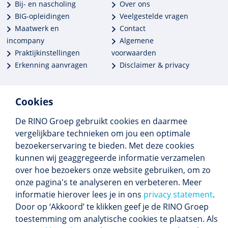
Bij- en nascholing
Over ons
BIG-opleidingen
Veelgestelde vragen
Maatwerk en
Contact
incompany
Algemene
Praktijkinstellingen
voorwaarden
Erkenning aanvragen
Disclaimer & privacy
Cookies
De RINO Groep gebruikt cookies en daarmee
Meer dan 250 opleidingen
vergelijkbare technieken om jou een optimale
Alle BIG-opleidingen in huis
bezoekerservaring te bieden. Met deze cookies
Cedeo-erkend en CRKBO-geregistreerd
kunnen wij geaggregeerde informatie verzamelen
Gemiddelde beoordeling 8,4
over hoe bezoekers onze website gebruiken, om zo
onze pagina's te analyseren en verbeteren. Meer
informatie hierover lees je in ons
privacy statement
.
Door op ‘Akkoord’ te klikken geef je de RINO Groep
Volg ons
toestemming om analytische cookies te plaatsen. Als
Blijf op de hoogte van het (nieuwe) scholings­