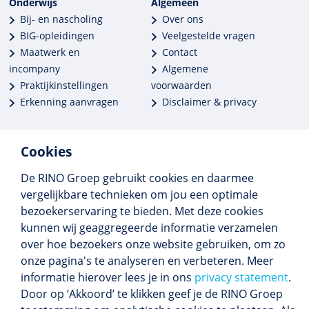
Onderwijs
Algemeen
Bij- en nascholing
Over ons
BIG-opleidingen
Veelgestelde vragen
Maatwerk en
Contact
incompany
Algemene
Praktijkinstellingen
voorwaarden
Erkenning aanvragen
Disclaimer & privacy
Cookies
De RINO Groep gebruikt cookies en daarmee
Meer dan 250 opleidingen
vergelijkbare technieken om jou een optimale
Alle BIG-opleidingen in huis
bezoekerservaring te bieden. Met deze cookies
Cedeo-erkend en CRKBO-geregistreerd
kunnen wij geaggregeerde informatie verzamelen
Gemiddelde beoordeling 8,4
over hoe bezoekers onze website gebruiken, om zo
onze pagina's te analyseren en verbeteren. Meer
informatie hierover lees je in ons
privacy statement
.
Door op ‘Akkoord’ te klikken geef je de RINO Groep
Volg ons