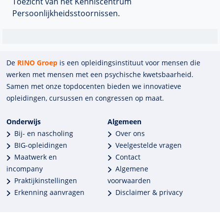
Toezicht van het Kenniscentrum
Persoonlijkheidsstoornissen
.
De
RINO Groep
is een opleidings­insti­tuut voor mensen die
werken met mensen met een psychische kwets­baar­heid.
Samen met onze top­docenten bieden we innova­tieve
opleidingen, cursussen en congres­sen op maat.
Onderwijs
Algemeen
Bij- en nascholing
Over ons
BIG-opleidingen
Veelgestelde vragen
Maatwerk en
Contact
incompany
Algemene
Praktijkinstellingen
voorwaarden
Erkenning aanvragen
Disclaimer & privacy