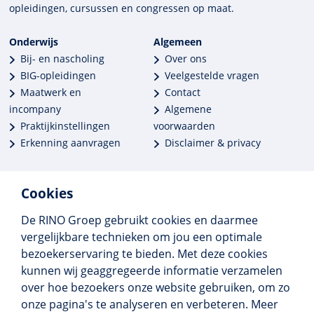
opleidingen, cursussen en congres­sen op maat.
Onderwijs
Algemeen
Bij- en nascholing
Over ons
BIG-opleidingen
Veelgestelde vragen
Maatwerk en
Contact
incompany
Algemene
Praktijkinstellingen
voorwaarden
Erkenning aanvragen
Disclaimer & privacy
Cookies
De RINO Groep gebruikt cookies en daarmee
Meer dan 250 opleidingen
vergelijkbare technieken om jou een optimale
Alle BIG-opleidingen in huis
bezoekerservaring te bieden. Met deze cookies
Cedeo-erkend en CRKBO-geregistreerd
kunnen wij geaggregeerde informatie verzamelen
Gemiddelde beoordeling 8,4
over hoe bezoekers onze website gebruiken, om zo
onze pagina's te analyseren en verbeteren. Meer