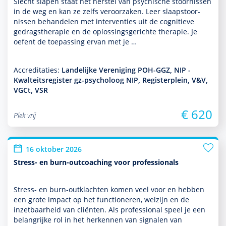
Slecht slapen staat het herstel van psychische stoor­nissen
in de weg en kan ze zelfs veroorzaken. Leer slaapstoor­
nissen behan­delen met inter­venties uit de cogni­tieve
gedrags­thera­pie en de oplos­sings­gerichte thera­pie. Je
oefent de toe­pas­sing ervan met je …
Accreditaties:
Landelijke Vereniging POH-GGZ, NIP -
Kwalteitsregister gz-psycholoog NIP, Registerplein, V&V,
VGCt, VSR
€ 620
Plek vrij
16 oktober 2026
Stress- en burn-outcoaching voor professionals
Stress- en burn-outklachten komen veel voor en hebben
een grote impact op het functio­neren, welzijn en de
inzetbaarheid van cliënten. Als professional speel je een
belang­rijke rol in het herkennen van signalen van