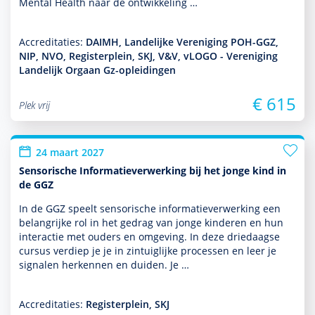
Mental Health naar de ont­wikke­ling …
Accreditaties:
DAIMH, Landelijke Vereniging POH-GGZ,
NIP, NVO, Registerplein, SKJ, V&V, vLOGO - Vereniging
Landelijk Orgaan Gz-opleidingen
€ 615
Plek vrij
24 maart 2027
Sensorische Informatieverwerking bij het jonge kind in
de GGZ
In de GGZ speelt sensorische infor­matieverwerking een
belang­rijke rol in het gedrag van jonge kin­de­ren en hun
interactie met ouders en omge­ving. In deze driedaagse
cursus verdiep je je in zintuiglijke processen en leer je
signalen herkennen en duiden. Je …
Accreditaties:
Registerplein, SKJ