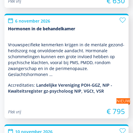
€ 630
Plek vrij
6 november 2026
Hormonen in de behandelkamer
Vrouwspeci­fieke kenmerken krijgen in de mentale gezond­
heids­zorg nog onvol­doende aan­dacht. Hormonale
schommelingen kunnen een grote invloed hebben op
psychische klachten, vooral bij PMS, PMDD, ron­dom
zwangerschap en in de perimenopauze.
Geslachtshormonen …
Accreditaties:
Landelijke Vereniging POH-GGZ, NIP -
Kwalteitsregister gz-psycholoog NIP, VGCt, VSR
NIEUW
€ 795
Plek vrij
10 november 2026