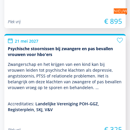
NIEUW
€ 895
Plek vrij
21 mei 2027
Psychische stoornissen bij zwangere en pas bevallen
vrouwen voor hbo'ers
Zwangerschap en het krijgen van een kind kan bij
vrouwen leiden tot psychische klachten als depres­sie,
angststoor­nis, PTSS of rela­tio­nele pro­ble­men. Het is
belang­rijk om deze klachten van zwangere of pas bevallen
vrouwen vroeg op te sporen en behan­delen. …
Accreditaties:
Landelijke Vereniging POH-GGZ,
Registerplein, SKJ, V&V
€ 325
Plek vrij