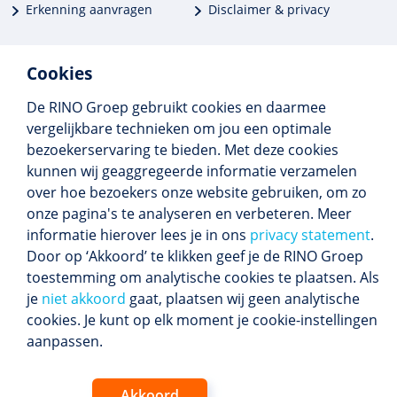
Erkenning aanvragen
Disclaimer & privacy
Cookies
De RINO Groep gebruikt cookies en daarmee
Meer dan 250 opleidingen
vergelijkbare technieken om jou een optimale
Alle BIG-opleidingen in huis
bezoekerservaring te bieden. Met deze cookies
Cedeo-erkend en CRKBO-geregistreerd
kunnen wij geaggregeerde informatie verzamelen
Gemiddelde beoordeling 8,4
over hoe bezoekers onze website gebruiken, om zo
onze pagina's te analyseren en verbeteren. Meer
informatie hierover lees je in ons
privacy statement
.
Door op ‘Akkoord’ te klikken geef je de RINO Groep
Volg ons
toestemming om analytische cookies te plaatsen. Als
Blijf op de hoogte van het (nieuwe) scholings­
je
niet akkoord
gaat, plaatsen wij geen analytische
aanbod en ons laatste nieuws.
cookies. Je kunt op elk moment je cookie-instellingen
Inschrijven nieuwsbrief
aanpassen.
Akkoord