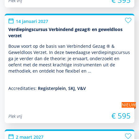
Plek vrij
14 januari 2027
Verdiepingscursus Verbindend gezag® en geweldloos
verzet
Bouw voort op de basis van Verbindend Gezag ® &
Geweldloos Verzet. In deze tweedaagse verdiepingscursus
ga je verder dan de theorie: je ervaart, onder­zoekt en
oefent met de meest krachtige instru­men­ten uit de
metho­diek, en ontdekt hoe flexibel en …
Accreditaties:
Registerplein, SKJ, V&V
NIEUW
€ 595
Plek vrij
2 maart 2027