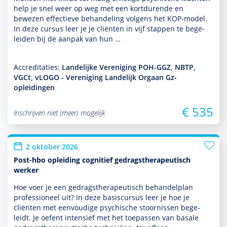
help je snel weer op weg met een kort­durende en
bewezen effectieve behan­del­ing volgens het KOP-model.
In deze cursus leer je je cliënten in vijf stappen te bege­
leiden bij de aanpak van hun …
Accreditaties:
Landelijke Vereniging POH-GGZ, NBTP,
VGCt, vLOGO - Vereniging Landelijk Orgaan Gz-
opleidingen
€ 535
Inschrijven niet (meer) mogelijk
2 oktober 2026
Post-hbo opleiding cognitief gedragstherapeutisch
werker
Hoe voer je een gedrags­thera­peu­tisch behan­del­plan
professioneel uit? In deze basis­cursus leer je hoe je
cliënten met eenvoudige psychische stoor­nissen bege­
leidt. Je oefent intensief met het toe­pas­sen van basale