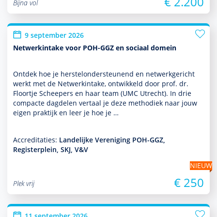
€ 2.200
Bijna vol
9 september 2026
Netwerkintake voor POH-GGZ en sociaal domein
Ontdek hoe je herstelonder­steunend en netwerkgericht
werkt met de Netwerkintake, ontwik­keld door prof. dr.
Floortje Scheepers en haar team (UMC Utrecht). In drie
compacte dagdelen vertaal je deze metho­diek naar jouw
eigen prak­tijk en leer je hoe je …
Accreditaties:
Landelijke Vereniging POH-GGZ,
Registerplein, SKJ, V&V
NIEUW
€ 250
Plek vrij
11 september 2026