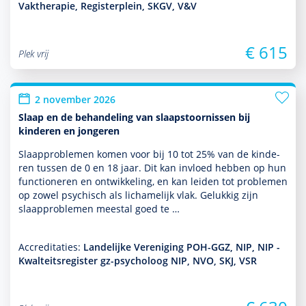
Vaktherapie, Registerplein, SKGV, V&V
€ 615
Plek vrij
2 november 2026
Slaap en de behandeling van slaapstoornissen bij
kinderen en jongeren
Slaappro­ble­men komen voor bij 10 tot 25% van de kin­de­
ren tussen de 0 en 18 jaar. Dit kan invloed hebben op hun
functio­neren en ont­wikke­ling, en kan leiden tot pro­ble­men
op zowel psychisch als lichamelijk vlak. Gelukkig zijn
slaappro­ble­men meestal goed te …
Accreditaties:
Landelijke Vereniging POH-GGZ, NIP, NIP -
Kwalteitsregister gz-psycholoog NIP, NVO, SKJ, VSR