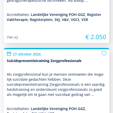
gedrags­thera­peu­tische tech­nieken. Na afloop …
Accreditaties:
Landelijke Vereniging POH-GGZ, Register
Vaktherapie, Registerplein, SKJ, V&V, VGCt, VSR
€ 2.050
Plek vrij
27 oktober 2026
Suïcidepreventietraining Zorgprofessionals
Als zorgprofessional kun je mensen ontmoeten die moge­
lijk suïcidale gedachten hebben. Deze
suïcidepreventietraining Zorgprofessionals is een vaar­dig­
heidstraining en onder­steunt zorgprofessionals zo goed
als moge­lijk om te gaan met suïcidaal gedrag van …
Accreditaties:
Landelijke Vereniging POH-GGZ,