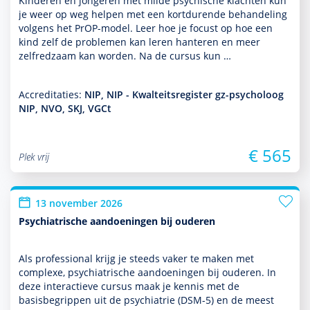
Kinderen en jongeren met milde psychische klachten kun
je weer op weg helpen met een kort­durende behan­del­ing
volgens het PrOP-model. Leer hoe je focust op hoe een
kind zelf de pro­ble­men kan leren hanteren en meer
zelfredzaam kan worden. Na de cursus kun …
Accreditaties:
NIP, NIP - Kwalteitsregister gz-psycholoog
NIP, NVO, SKJ, VGCt
€ 565
Plek vrij
13 november 2026
Psychiatrische aandoeningen bij ouderen
Als professional krijg je steeds vaker te maken met
complexe, psychia­trische aan­doeningen bij ouderen. In
deze interactieve cursus maak je kennis met de
basisbegrippen uit de psychia­trie (DSM-5) en de meest