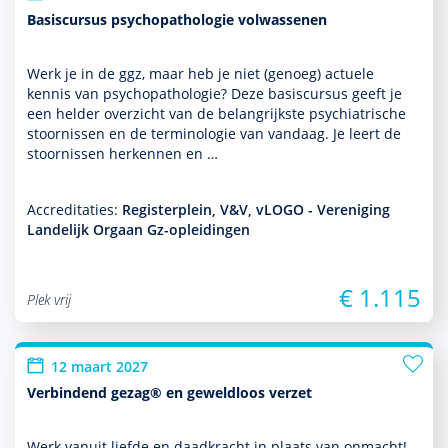
Basiscursus psychopathologie volwassenen
Werk je in de ggz, maar heb je niet (genoeg) actuele
kennis van psycho­patho­logie? Deze basis­cursus geeft je
een helder over­zicht van de belang­rijkste psychia­trische
stoor­nissen en de terminologie van vandaag. Je leert de
stoor­nissen herkennen en …
Accreditaties:
Registerplein, V&V, vLOGO - Vereniging
Landelijk Orgaan Gz-opleidingen
€ 1.115
Plek vrij
12 maart 2027
Verbindend gezag® en geweldloos verzet
Werk vanuit liefde en daadkracht in plaats van onmacht!