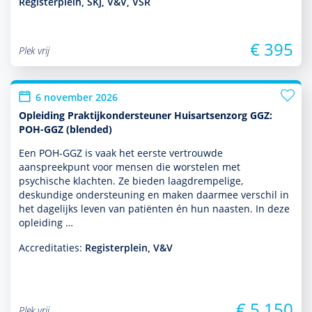
Registerplein, SKJ, V&V, VSR
€ 395
Plek vrij
6 november 2026
Opleiding Praktijkondersteuner Huisartsenzorg GGZ:
POH-GGZ (blended)
Een POH-GGZ is vaak het eerste ver­trouwde
aanspreekpunt voor mensen die worstelen met
psychische klachten. Ze bieden laagdrempelige,
deskundige onder­steuning en maken daarmee verschil in
het dagelijks leven van patiënten én hun naasten. In deze
opleiding …
Accreditaties:
Registerplein, V&V
€ 5.150
Plek vrij