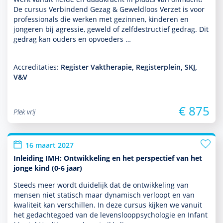
De cursus Verbindend Gezag & Geweldloos Verzet is voor
professionals die werken met gezin­nen, kin­de­ren en
jongeren bij agressie, geweld of zelfdestructief gedrag. Dit
gedrag kan ouders en opvoeders …
Accreditaties:
Register Vaktherapie, Registerplein, SKJ,
V&V
€ 875
Plek vrij
16 maart 2027
Inleiding IMH: Ontwikkeling en het perspectief van het
jonge kind (0-6 jaar)
Steeds meer wordt duide­lijk dat de ont­wikke­ling van
mensen niet statisch maar dynamisch verloopt en van
kwaliteit kan ver­schil­len. In deze cursus kijken we vanuit
het gedachtegoed van de levens­looppsycho­logie en Infant