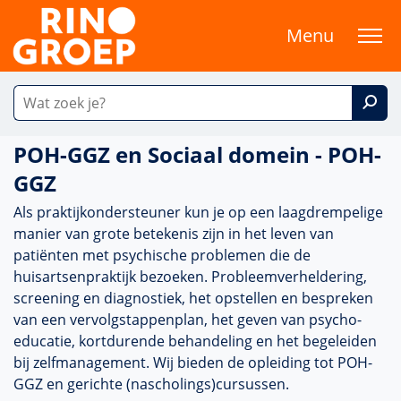
Menu
POH-GGZ en Sociaal domein - POH-
GGZ
Als prak­tijkonder­steuner kun je op een laagdrempelige
manier van grote bete­kenis zijn in het leven van
patiënten met psychische pro­ble­men die de
huisartsenprak­tijk bezoeken. Probleemverheldering,
screening en diag­nos­tiek, het opstellen en bespreken
van een vervolgstappenplan, het geven van psycho-
educatie, kort­durende behan­del­ing en het bege­leiden
bij zelfmanagement. Wij bieden de opleiding tot POH-
GGZ en gerichte (nascholings)cursussen.