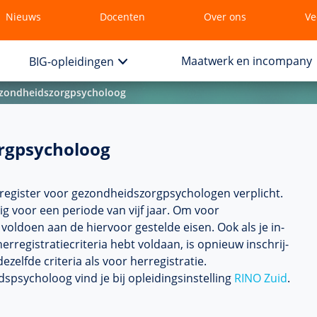
Nieuws
Docenten
Over ons
Ve
Maatwerk en incompany
BIG-opleidingen
ezondheidszorgpsycholoog
orgpsycholoog
-register voor gezond­heids­zorgpsycho­logen verplicht.
ldig voor een periode van vijf jaar. Om voor
voldoen aan de hiervoor gestelde eisen. Ook als je in­
erregistratiecriteria hebt voldaan, is opnieuw in­schrij­
ezelfde criteria als voor herregistratie.
psycho­loog vind je bij opleidingsinstel­ling
RINO Zuid
.