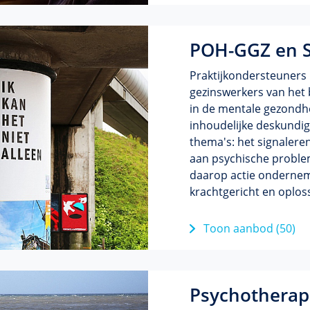
POH-GGZ en S
Praktijkondersteuners 
gezinswerkers van het 
in de mentale gezondhe
inhoudelijke deskundi
thema's: het signalere
aan psychische problem
daarop actie ondernem
krachtgericht en oplos
Toon aanbod (50)
Psychotherap