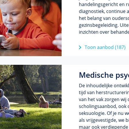
handelingsgericht en ru
diagnostiek, continue 
het belang van oudersc
gezinsbegeleiding. Uit
inzichten over behand
Toon aanbod (187)
Medische psy
De inhoudelijke ontwikk
tijd van herstructurerin
van het vak zorgen wij
scholingsaanbod, ook 
seksuologie. Of je nu w
als vrijgevestigde, we
maar ook verdiepende c