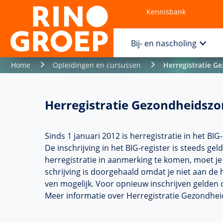
Kennisbank
Contact
Bij- en nascholing
Home
Opleidingen en cursussen
Herregistratie G
Herregistratie Gezondheidsz
Sinds 1 januari 2012 is herregistratie in het BIG
De in­schrij­ving in het BIG-register is steeds ge
herregistratie in aanmerking te komen, moet je 
schrij­ving is doorgehaald omdat je niet aan de h
ven moge­lijk. Voor opnieuw in­schrij­ven gelden d
Meer infor­matie over Herregistratie Gezondheids