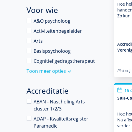
Hoe hel
Voor wie
handen 
Zo kun 
A&O psycholoog
Activiteitenbegeleider
Arts
Accredi
Vereni
Basispsycholoog
Cognitief gedragstherapeut
Toon meer opties
Plek vrij
Accreditatie
15 
SRH-Co
ABAN - Nascholing Arts
cluster 1/2/3
Hoe hou
ADAP - Kwaliteitsregister
Na aflo
Paramedici
verder 