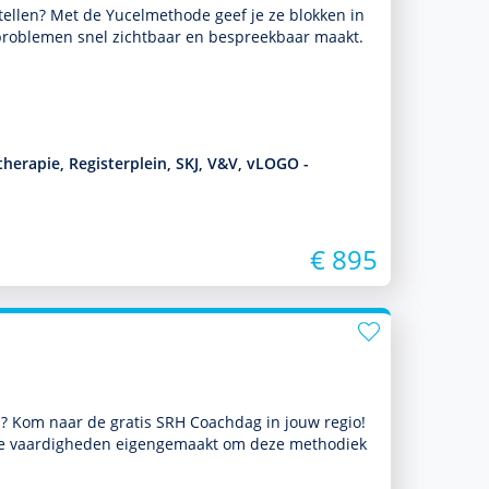
tellen? Met de Yucelmethode geef je ze blokken in
ro­ble­men snel zichtbaar en bespreekbaar maakt.
herapie, Registerplein, SKJ, V&V, vLOGO -
€ 895
eil? Kom naar de gratis SRH Coachdag in jouw regio!
 je vaar­dig­heden eigengemaakt om deze metho­diek