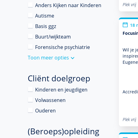
Plek vrij
Anders Kijken naar Kinderen
Autisme
18 
Basis ggz
Focusi
Buurt/wijkteam
Forensische psychiatrie
Wil je 
inspire
Toon meer opties
Eugene
Cliënt doelgroep
Kinderen en jeugdigen
Accredi
Volwassenen
Ouderen
Plek vrij
(Beroeps)opleiding