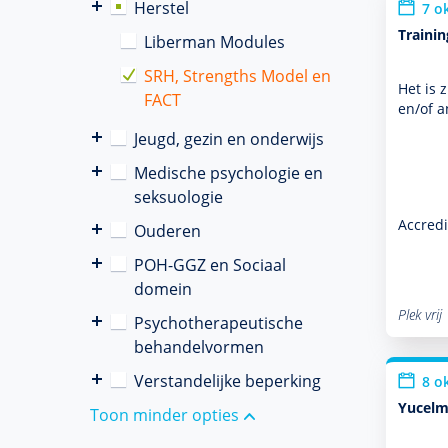
Herstel
7 o
Traini
Liberman Modules
SRH, Strengths Model en
Het is 
FACT
en/of a
Jeugd, gezin en onderwijs
Medische psychologie en
seksuologie
Accredi
Ouderen
POH-GGZ en Sociaal
domein
Plek vrij
Psychotherapeutische
behandelvormen
Verstandelijke beperking
8 o
Yucelm
Toon minder opties