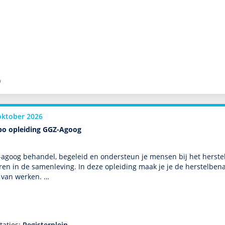
l
oktober 2026
bo opleiding GGZ-Agoog
-agoog behan­del, bege­leid en onder­steun je mensen bij het hers
ren in de samen­leving. In deze opleiding maak je je de herstelbena
 van werken. …
taties:
Registerplein