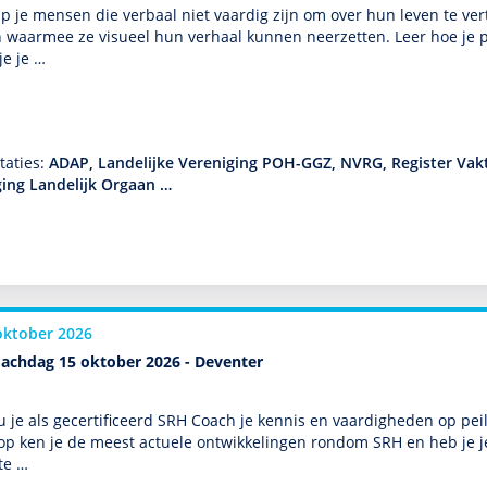
p je mensen die verbaal niet vaardig zijn om over hun leven te ver
waarmee ze visueel hun verhaal kunnen neerzetten. Leer hoe je p
je je …
taties:
ADAP, Landelijke Vereniging POH-GGZ, NVRG, Register Vakt
ging Landelijk Orgaan …
oktober 2026
achdag 15 oktober 2026 - Deventer
 je als gecer­tifi­ceerd SRH Coach je kennis en vaar­dig­heden op p
op ken je de meest actuele ont­wikke­lingen ron­dom SRH en heb je
te …