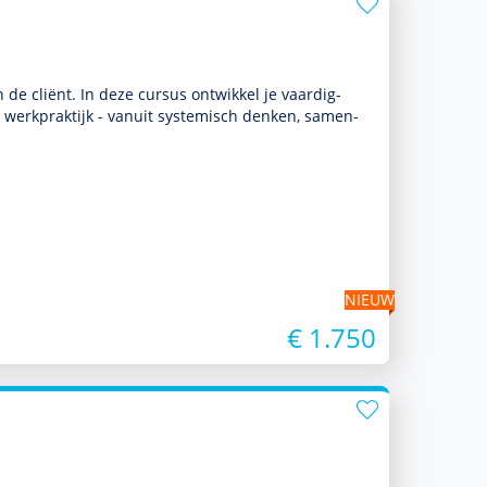
e cliënt. In deze cursus ontwik­kel je vaar­dig­
werkprak­tijk - vanuit systemisch denken, samen­
NIEUW
€ 1.750