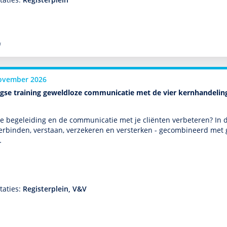
l
ovember 2026
gse training geweldloze communicatie met de vier kernhandelin
de bege­lei­ding en de com­muni­ca­tie met je cliënten verbeteren? 
erbinden, verstaan, verzekeren en versterken - gecom­bi­neerd met 
…
taties:
Registerplein, V&V