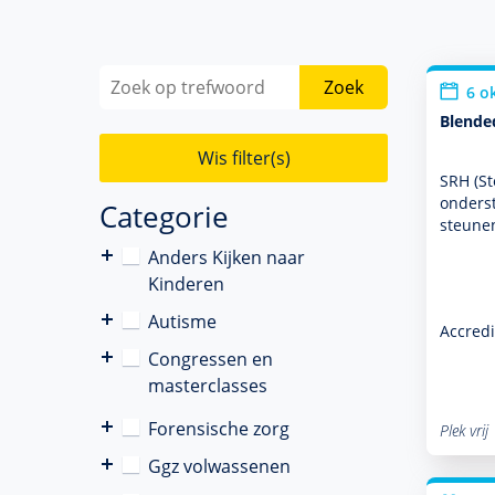
Zoek
6 o
Blende
Wis filter(s)
SRH (St
onder­s
Categorie
steunen
Anders Kijken naar
Kinderen
Autisme
Accredi
Congressen en
masterclasses
Forensische zorg
Plek vrij
Ggz volwassenen