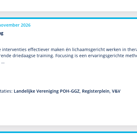
november 2026
ng
je inter­venties effectiever maken én lichaamsgericht werken in the
rende driedaagse training. Focusing is een ervaringsgerichte metho
 …
taties:
Landelijke Vereniging POH-GGZ, Registerplein, V&V