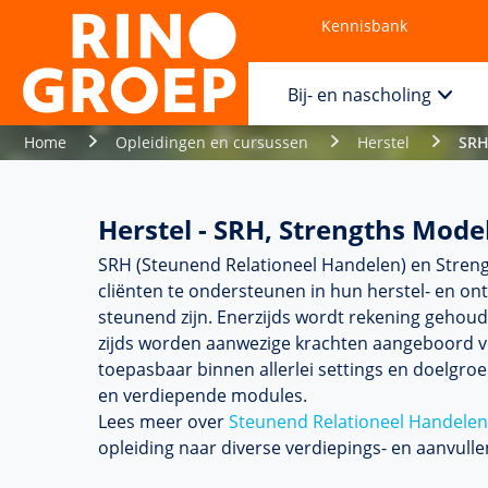
Kennisbank
Contact
Bij- en nascholing
Home
Opleidingen en cursussen
Herstel
SRH
Herstel - SRH, Strengths Mode
SRH (Steunend Relationeel Han­delen) en Streng
cliënten te onder­steunen in hun herstel- en on
steunend zijn. Enerzijds wordt rekening gehou
zijds worden aanwezige krachten aangeboord vo
toepasbaar binnen allerlei settings en doel­gr
en ver­die­pende modules.
Lees meer over
Steunend Relationeel Han­delen
opleiding naar diverse verdiepings- en aan­vul