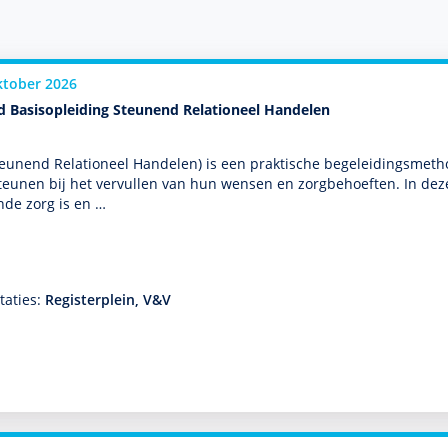
ktober 2026
d Basisopleiding Steunend Relationeel Handelen
eunend Relationeel Han­delen) is een prak­tische bege­lei­dingsmeth
teunen bij het vervullen van hun wensen en zorg­behoef­ten. In dez
de zorg is en …
taties:
Registerplein, V&V