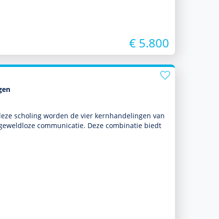
€ 5.800
gen
In deze scholing worden de vier kernhandelingen van
geweldloze com­muni­ca­tie. Deze combinatie biedt