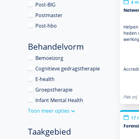
4 m
Post-BIG
Netwerk
Postmaster
Post-hbo
Helpen 
heden o
wer­kin
Behandelvorm
Bemoeizorg
Cognitieve gedragstherapie
Accredi
E-health
Groepstherapie
Plek vrij
Infant Mental Health
Toon meer opties
17 
Forens
Taakgebied