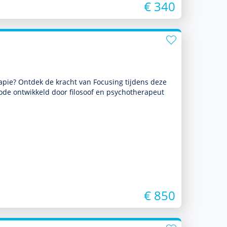
€ 340
ra­pie? Ontdek de kracht van Focusing tijdens deze
de ontwik­keld door filosoof en psycho­thera­peut
€ 850