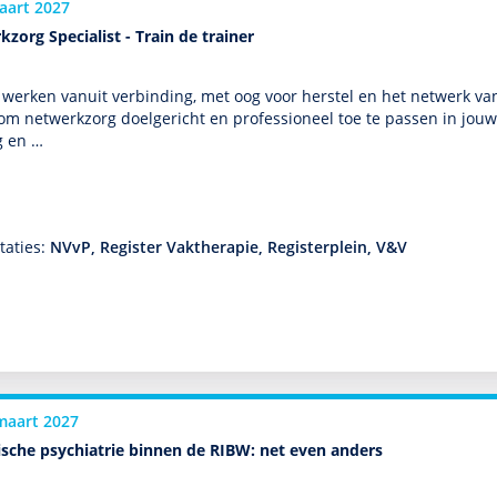
aart 2027
zorg Specialist - Train de trainer
werken vanuit verbinding, met oog voor herstel en het netwerk van d
m netwerkzorg doelgericht en professioneel toe te passen in jouw 
g en …
taties:
NVvP, Register Vaktherapie, Registerplein, V&V
maart 2027
ische psychiatrie binnen de RIBW: net even anders