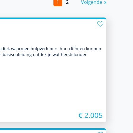
1
2
Volgende
o­diek waarmee hulp­ver­le­ners hun cliënten kunnen
e basis­opleiding ontdek je wat herstelonder­
€ 2.005