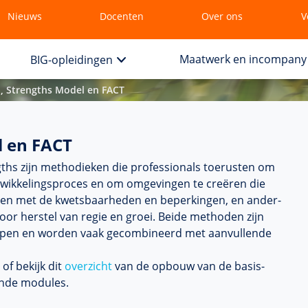
Nieuws
Docenten
Over ons
V
Maatwerk en incompany
BIG-opleidingen
, Strengths Model en FACT
l en FACT
ths zijn metho­dieken die professionals toerusten om
t­wikke­lingsproces en om omge­vingen te creëren die
den met de kwetsbaarheden en beper­kingen, en ander­
or herstel van regie en groei. Beide methoden zijn
oepen en worden vaak gecom­bi­neerd met aan­vullende
of bekijk dit
over­zicht
van de opbouw van de basis­
lende modules.