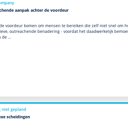
ompany
chende aanpak achter de voordeur
de voordeur komen om mensen te bereiken die zelf niet snel om hul
ieve, outreachende benade­ring - voordat het daad­wer­ke­lijk bemoe
n de …
 niet gepland
xe scheidingen