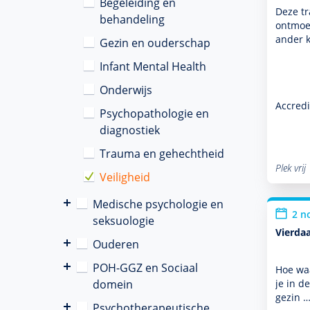
Begeleiding en
Deze tr
behandeling
ontmoet
ander 
Gezin en ouderschap
Infant Mental Health
Onderwijs
Accredi
Psychopathologie en
diagnostiek
Trauma en gehechtheid
Plek vrij
Veiligheid
Medische psychologie en
2 n
seksuologie
Vierdaa
Ouderen
POH-GGZ en Sociaal
Hoe waa
domein
je in d
gezin 
Psychotherapeutische