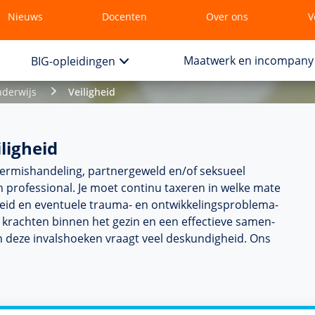
Nieuws
Docenten
Over ons
V
Maatwerk en incompany
BIG-opleidingen
nderwijs
Veiligheid
iligheid
er­mis­handeling, partnergeweld en/of seksueel
 professional. Je moet continu taxeren in welke mate
eid en eventuele trauma- en ont­wikke­lingsproble­ma­
de krachten binnen het gezin en een effectieve samen­
deze invalshoeken vraagt veel des­kun­dig­heid. Ons