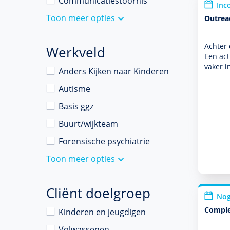
Communicatiestoornis
Inc
Toon meer opties
Outrea
Achter 
Werkveld
Een act
vaker i
Anders Kijken naar Kinderen
Autisme
Basis ggz
Buurt/wijkteam
Forensische psychiatrie
Toon meer opties
Cliënt doelgroep
Nog
Comple
Kinderen en jeugdigen
Volwassenen