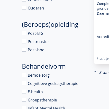
Complex
Ouderen
gronden
Daarna
(Beroeps)opleiding
Post-BIG
Accredi
Postmaster
Post-hbo
Inschrij
Behandelvorm
1 - 8 van
Bemoeizorg
Cognitieve gedragstherapie
E-health
Groepstherapie
Infant Mental Health