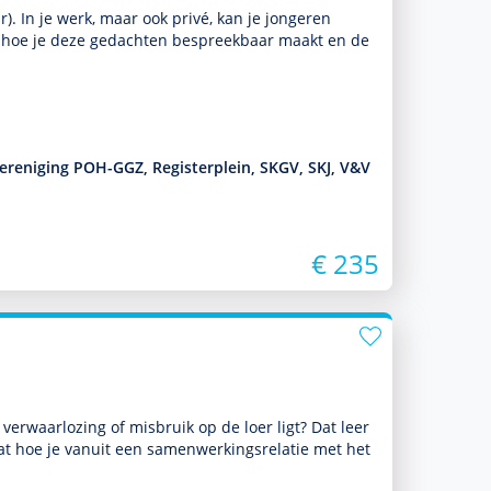
). In je werk, maar ook privé, kan je jongeren
je hoe je deze gedachten bespreekbaar maakt en de
Vereniging POH-GGZ, Registerplein, SKGV, SKJ, V&V
€ 235
verwaarlozing of misbruik op de loer ligt? Dat leer
at hoe je vanuit een samen­wer­kingsrelatie met het