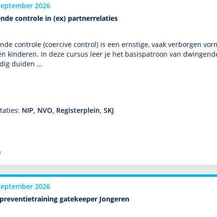
september 2026
de controle in (ex) partnerrelaties
de controle (coercive control) is een ernstige, vaak verborgen vor
n kin­de­ren. In deze cursus leer je het basispatroon van dwingend
ldig duiden …
taties:
NIP, NVO, Registerplein, SKJ
l
september 2026
epreventietraining gatekeeper Jongeren