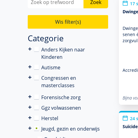
Zoek
17 
Dwingen
Wis filter(s)
Dwingen
senen é
Categorie
zorgvu
Anders Kijken naar
Kinderen
Autisme
Accredi
Congressen en
masterclasses
Forensische zorg
Bijna vo
Ggz volwassenen
Herstel
24 
Suïcid
Jeugd, gezin en onderwijs