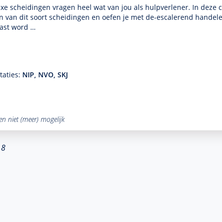
e scheidingen vragen heel wat van jou als hulp­ver­le­ner. In deze 
 van dit soort scheidingen en oefen je met de-escalerend han­delen
ast word …
taties:
NIP, NVO, SKJ
ven niet (meer) mogelijk
 8