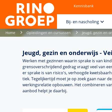
Kennisbank
Contact
Bij- en nascholing
Home
Opleidingen en cursussen
Jeugd, gezin en o
Jeugd, gezin en onderwijs - Ve
Werken met gezin­nen waarin sprake is van kind
grensoverschrijdend gedrag vraagt veel van een
er sprake is van risico's, verhoogde kwetsbaarh
tiek. Tegelijkertijd moet je op zoek gaan naar 
wer­kingsrelatie opbouwen. Het combineren van 
aanbod helpt je daarbij.