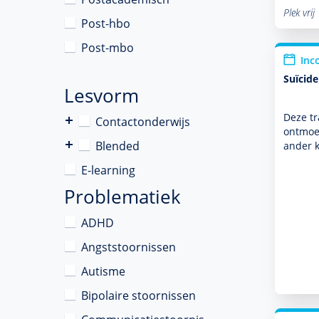
Plek vrij
Post-hbo
Post-mbo
Inc
Suïcid
Lesvorm
Deze tr
Contactonderwijs
ontmoet
Blended
ander 
E-learning
Problematiek
ADHD
Angststoornissen
Autisme
Bipolaire stoornissen