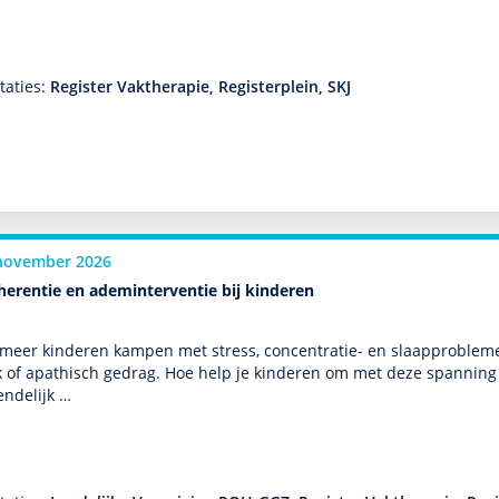
taties:
Register Vaktherapie, Registerplein, SKJ
november 2026
herentie en ademinterventie bij kinderen
meer kin­de­ren kampen met stress, concentratie- en slaappro­ble­me
k of apathisch gedrag. Hoe help je kin­de­ren om met deze spanning
endelijk …