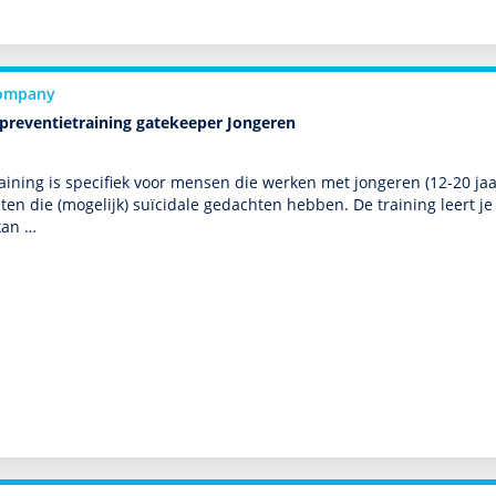
ompany
epreventietraining gatekeeper Jongeren
aining is specifiek voor mensen die werken met jongeren (12-20 jaar
en die (moge­lijk) suïcidale gedachten hebben. De training leert 
kan …