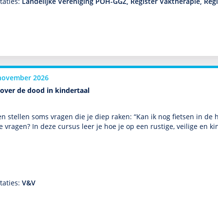
taties:
Landelijke Vereniging POH-GGZ, Register Vaktherapie, Regis
november 2026
over de dood in kindertaal
n stellen soms vragen die je diep raken: “Kan ik nog fietsen in de 
e vragen? In deze cursus leer je hoe je op een rustige, veilige en 
taties:
V&V