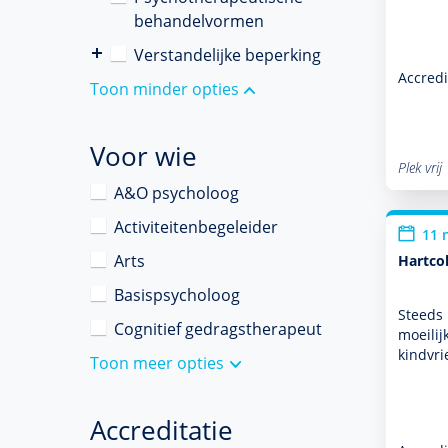
behandelvormen
Verstandelijke beperking
Accredi
Toon minder opties
Voor wie
Plek vrij
A&O psycholoog
Activiteitenbegeleider
11 
Arts
Hartco
Basispsycholoog
Steeds 
Cognitief gedragstherapeut
moeilij
kindvri
Toon meer opties
Accreditatie