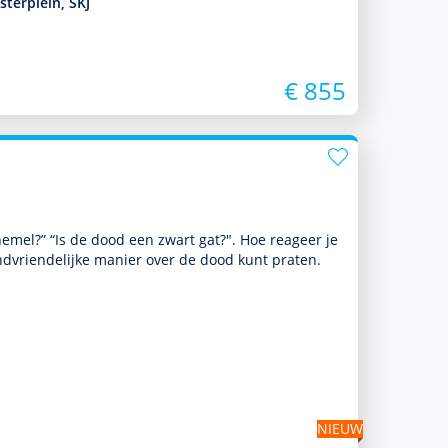
terplein, SKJ
€ 855
hemel?” “Is de dood een zwart gat?". Hoe reageer je
kindvriendelijke manier over de dood kunt praten.
NIEUW