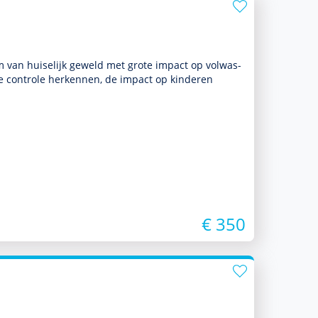
m van huiselijk geweld met grote impact op vol­was­
e controle herkennen, de impact op kin­de­ren
€ 350