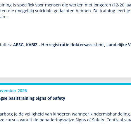
aining is specifiek voor mensen die werken met jongeren (12-20 jaar
en die (moge­lijk) suïcidale gedachten hebben. De training leert 
kan …
taties:
ABSG, KABIZ - Herregistratie doktersassistent, Landelijke 
ovember 2026
gse basistraining Signs of Safety
rborg je de veiligheid van kin­de­ren wanneer kinder­mis­handeling, 
eze cursus vanuit de benade­ringswijze Signs of Safety. Centraal sta
…