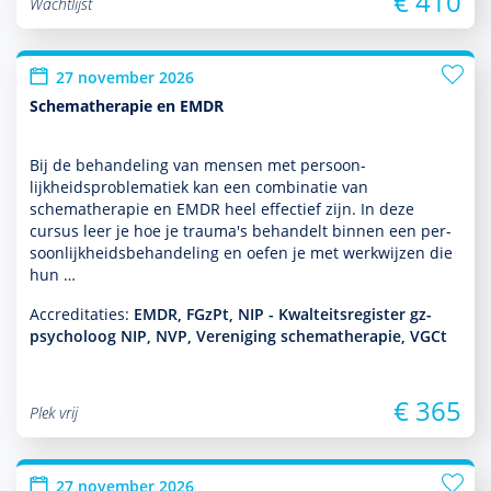
€ 410
Wachtlijst
27 november 2026
Schematherapie en EMDR
Bij de behan­del­ing van mensen met per­soon­
lijkheidsproble­ma­tiek kan een combinatie van
schemathera­pie en EMDR heel effectief zijn. In deze
cursus leer je hoe je trauma's behan­delt binnen een per­
soon­lijkheidsbehan­del­ing en oefen je met werkwijzen die
hun …
Accreditaties:
EMDR, FGzPt, NIP - Kwalteitsregister gz-
psycholoog NIP, NVP, Vereniging schematherapie, VGCt
€ 365
Plek vrij
27 november 2026