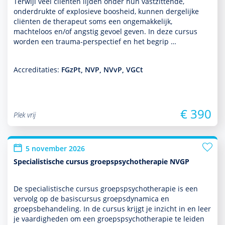
Terwijl veel cliënten lijden onder hun vastzittende,
onderdrukte of explosieve boosheid, kunnen dergelijke
cliënten de thera­peut soms een ongemakkelijk,
machteloos en/of angstig gevoel geven. In deze cursus
worden een trauma-perspec­tief en het begrip …
Accreditaties:
FGzPt, NVP, NVvP, VGCt
€ 390
Plek vrij
5 november 2026
Specialistische cursus groepspsychotherapie NVGP
De specialis­tische cursus groepspsycho­thera­pie is een
vervolg op de basis­cursus groeps­dynamica en
groepsbehan­del­ing. In de cursus krijgt je inzicht in en leer
je vaar­dig­heden om een groepspsycho­thera­pie te leiden