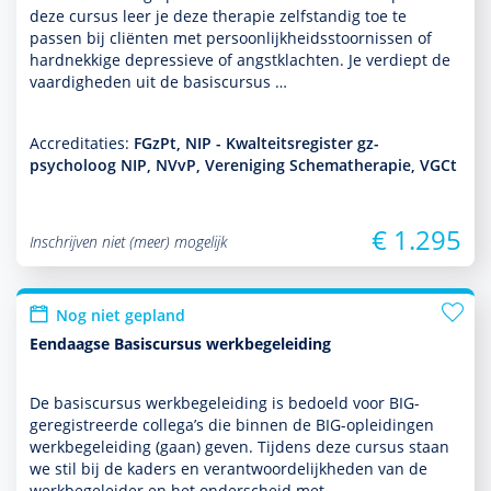
deze cursus leer je deze thera­pie zelf­standig toe te
passen bij cliënten met per­soon­lijk­heids­stoor­nissen of
hardnekkige depres­sieve of angstklachten. Je verdiept de
vaar­dig­heden uit de basis­cursus …
Accreditaties:
FGzPt, NIP - Kwalteitsregister gz-
psycholoog NIP, NVvP, Vereniging Schematherapie, VGCt
€ 1.295
Inschrijven niet (meer) mogelijk
Nog niet gepland
Eendaagse Basiscursus werkbegeleiding
De basis­cursus werkbege­lei­ding is bedoeld voor BIG-
geregis­treerde collega’s die binnen de BIG-opleidingen
werkbege­lei­ding (gaan) geven. Tijdens deze cursus staan
we stil bij de kaders en verant­woordelijkheden van de
werkbege­leider en het onderscheid met …