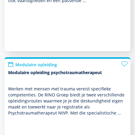
tise, vaar­dig­heden en een pas­sende …
Modulaire opleiding
Modulaire opleiding psychotraumatherapeut
Werken met mensen met trauma vereist speci­fieke
compe­ten­ties. De RINO Groep biedt je twee ver­schil­lende
opleidings­routes waarmee je je die des­kun­dig­heid eigen
maakt en toewerkt naar je registratie als
Psychotraumathera­peut NtVP. Met die specialis­tische …