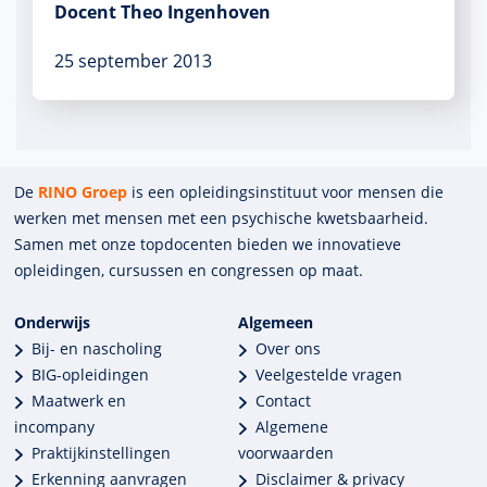
Docent Theo Ingenhoven
25 september 2013
De
RINO Groep
is een opleidings­insti­tuut voor mensen die
werken met mensen met een psychische kwets­baar­heid.
Samen met onze top­docenten bieden we innova­tieve
opleidingen, cursussen en congres­sen op maat.
Onderwijs
Algemeen
Bij- en nascholing
Over ons
BIG-opleidingen
Veelgestelde vragen
Maatwerk en
Contact
incompany
Algemene
Praktijkinstellingen
voorwaarden
Erkenning aanvragen
Disclaimer & privacy