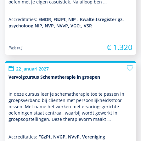
oefen met je eigen casuïstiek. Na afloop ben …
Accreditaties:
EMDR, FGzPt, NIP - Kwalteitsregister gz-
psycholoog NIP, NVP, NVvP, VGCt, VSR
€ 1.320
Plek vrij
22 januari 2027
Vervolgcursus Schematherapie in groepen
In deze cursus leer je schemathera­pie toe te passen in
groeps­ver­band bij cliënten met per­soon­lijk­heids­stoor­
nissen. Met name het werken met ervaringsgerichte
oefen­ingen staat centraal, waarbij wordt gewerkt in
groepsopstellingen. Deze thera­pievorm maakt …
Accreditaties:
FGzPt, NVGP, NVvP, Vereniging