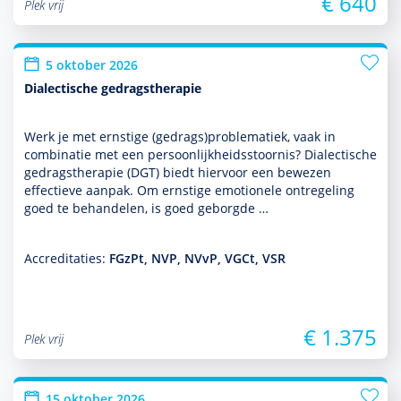
€ 640
Plek vrij
5 oktober 2026
Dialectische gedragstherapie
Werk je met ernstige (gedrags)proble­ma­tiek, vaak in
combinatie met een per­soon­lijk­heids­stoor­nis? Dialectische
gedrags­thera­pie (DGT) biedt hiervoor een bewezen
effectieve aanpak. Om ernstige emotionele ontregeling
goed te behan­delen, is goed geborgde …
Accreditaties:
FGzPt, NVP, NVvP, VGCt, VSR
€ 1.375
Plek vrij
15 oktober 2026