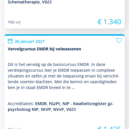
Schematherapie, VGCt
€ 1.340
Plek vrij
26 januari 2027
Vervolgcursus EMDR bij volwassenen
Dit is het vervolg op de basis­cursus EMDR. In deze
verdiepingscursus leer je EMDR toe­pas­sen in complexe
situaties en oefen je met de toe­pas­sing ervan bij ver­schil­
lende soorten klachten. Met die kennis en vaar­dig­heden
ben je in staat EMDR breed in te …
Accreditaties:
EMDR, FGzPt, NIP - Kwalteitsregister gz-
psycholoog NIP, NtVP, NVvP, VGCt
€ 1.425