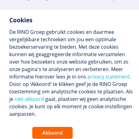
Cookies
De RINO Groep gebruikt cookies en daarmee
Meer dan 250 opleidingen
vergelijkbare technieken om jou een optimale
Alle BIG-opleidingen in huis
bezoekerservaring te bieden. Met deze cookies
Cedeo-erkend en CRKBO-geregistreerd
kunnen wij geaggregeerde informatie verzamelen
Gemiddelde beoordeling 8,4
over hoe bezoekers onze website gebruiken, om zo
onze pagina's te analyseren en verbeteren. Meer
informatie hierover lees je in ons
privacy statement
.
Door op ‘Akkoord’ te klikken geef je de RINO Groep
Volg ons
toestemming om analytische cookies te plaatsen. Als
Blijf op de hoogte van het (nieuwe) scholings­
je
niet akkoord
gaat, plaatsen wij geen analytische
aanbod en ons laatste nieuws.
cookies. Je kunt op elk moment je cookie-instellingen
Inschrijven nieuwsbrief
aanpassen.
Akkoord