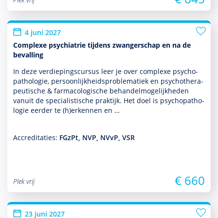
4 juni 2027
Complexe psychiatrie tijdens zwangerschap en na de
bevalling
In deze verdiepingscursus leer je over complexe psycho­
patho­logie, per­soon­lijkheidsproble­ma­tiek en psycho­thera­
peutische & farmacologische behan­delmoge­lijk­heden
vanuit de specialis­tische prak­tijk. Het doel is psycho­patho­
logie eerder te (h)erkennen en …
Accreditaties:
FGzPt, NVP, NVvP, VSR
€ 660
Plek vrij
23 juni 2027