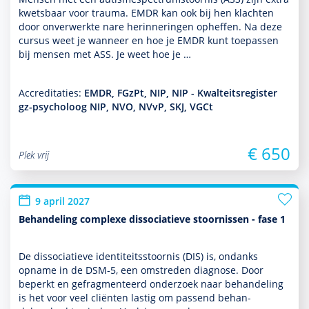
kwetsbaar voor trauma. EMDR kan ook bij hen klachten
door onverwerkte nare herinneringen opheffen. Na deze
cursus weet je wanneer en hoe je EMDR kunt toe­pas­sen
bij mensen met ASS. Je weet hoe je …
Accreditaties:
EMDR, FGzPt, NIP, NIP - Kwalteitsregister
gz-psycholoog NIP, NVO, NVvP, SKJ, VGCt
€ 650
Plek vrij
9 april 2027
Behandeling complexe dissociatieve stoornissen - fase 1
De dissociatieve identiteitsstoor­nis (DIS) is, ondanks
opname in de DSM‑5, een omstreden diag­nose. Door
beperkt en gefragmenteerd onder­zoek naar behan­del­ing
is het voor veel cliënten lastig om pas­send behan­