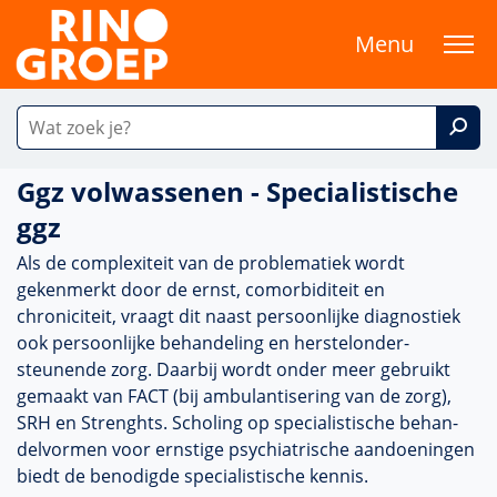
Menu
Ggz volwassenen - Specialistische
ggz
Als de complexiteit van de proble­ma­tiek wordt
gekenmerkt door de ernst, comorbiditeit en
chroniciteit, vraagt dit naast per­soon­lijke diag­nos­tiek
ook per­soon­lijke behan­del­ing en herstelonder­
steunende zorg. Daarbij wordt onder meer gebruikt
gemaakt van FACT (bij ambu­lantisering van de zorg),
SRH en Strenghts. Scholing op specialis­tische behan­
delvormen voor ernstige psychia­trische aan­doeningen
biedt de benodigde specialis­tische kennis.