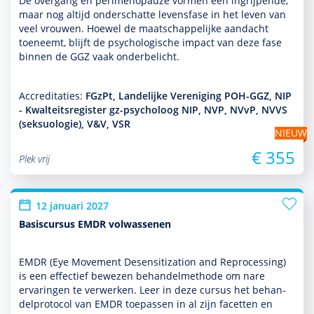
De overgang en perimenopauze vormen een ingrijpende,
maar nog altijd onderschatte levensfase in het leven van
veel vrouwen. Hoewel de maat­schappe­lijke aan­dacht
toeneemt, blijft de psycho­logische impact van deze fase
binnen de GGZ vaak onderbelicht.
Accreditaties:
FGzPt, Landelijke Vereniging POH-GGZ, NIP
- Kwalteitsregister gz-psycholoog NIP, NVP, NVvP, NVVS
(seksuologie), V&V, VSR
NIEUW
€ 355
Plek vrij
12 januari 2027
Basiscursus EMDR volwassenen
EMDR (Eye Movement Desensitization and Reprocessing)
is een effectief bewezen behan­delmethode om nare
ervaringen te verwerken. Leer in deze cursus het behan­
delprotocol van EMDR toe­pas­sen in al zijn facetten en