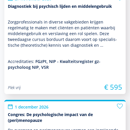
Diagnostiek bij psychisch lijden en middelengebruik
Zorgprofessionals in diverse vakgebieden krijgen
regelmatig te maken met cliënten en patiënten waarbij
mid­delen­ge­bruik en ver­sla­ving een rol spelen. Deze
tweedaagse cursus borduurt daarom voort op specialis­
tische (theore­tische) kennis van diag­nos­tiek en …
Accreditaties:
FGzPt, NIP - Kwalteitsregister gz-
psycholoog NIP, VSR
€ 595
Plek vrij
1 december 2026
Congres: De psychologische impact van de
(peri)menopauze