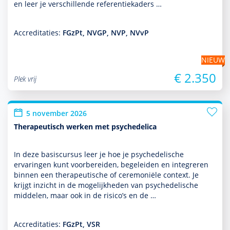
en leer je ver­schil­lende referen­tie­kaders …
Accreditaties:
FGzPt, NVGP, NVP, NVvP
NIEUW
€ 2.350
Plek vrij
5 november 2026
Therapeutisch werken met psychedelica
In deze basis­cursus leer je hoe je psychedelische
ervaringen kunt voorbereiden, bege­leiden en integreren
binnen een thera­peu­tische of ceremoniële context. Je
krijgt inzicht in de moge­lijk­heden van psychedelische
middelen, maar ook in de risico’s en de …
Accreditaties:
FGzPt, VSR