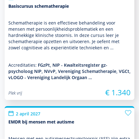
Basiscursus schematherapie
Schemathera­pie is een effectieve behan­del­ing voor
mensen met per­soon­lijkheidsproble­ma­tiek en een
hardnekkige klinische stoor­nis. In deze cursus leer je
schemathera­pie opzetten en uitvoeren. Je oefent met
zowel cogni­tieve als experiëntiële tech­nieken en …
Accreditaties:
FGzPt, NIP - Kwalteitsregister gz-
psycholoog NIP, NVvP, Vereniging Schematherapie, VGCt,
vLOGO - Vereniging Landelijk Orgaan …
€ 1.340
Plek vrij
2 april 2027
EMDR bij mensen met autisme
Mensen met een autisme­spectrum­stoor­nis (ASS) zijn extra