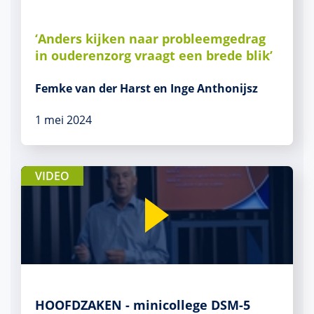
‘Anders kijken naar probleemgedrag
in ouderenzorg vraagt een brede blik’
Femke van der Harst en Inge Anthonijsz
1 mei 2024
VIDEO
HOOFDZAKEN - minicollege DSM-5