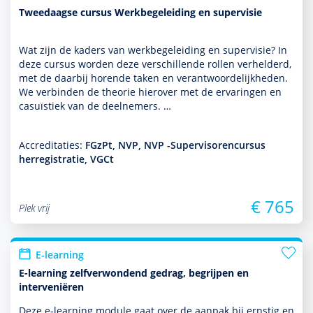
Tweedaagse cursus Werkbegeleiding en supervisie
Wat zijn de kaders van werkbege­lei­ding en super­visie? In
deze cursus worden deze ver­schil­lende rollen verhelderd,
met de daarbij horende taken en verant­woordelijkheden.
We verbinden de theorie hierover met de ervaringen en
casuïstiek van de deel­nemers. …
Accreditaties:
FGzPt, NVP, NVP -Supervisorencursus
herregistratie, VGCt
€ 765
Plek vrij
E-learning
E-learning zelfverwondend gedrag, begrijpen en
interveniëren
Deze e-learning module gaat over de aanpak bij ernstig en