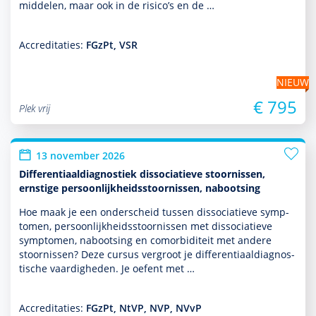
middelen, maar ook in de risico’s en de …
Accreditaties:
FGzPt, VSR
NIEUW
€ 795
Plek vrij
13 november 2026
Differentiaaldiagnostiek dissociatieve stoornissen,
ernstige persoonlijkheidsstoornissen, nabootsing
Hoe maak je een onderscheid tussen dissociatieve symp­
tomen, per­soon­lijk­heids­stoor­nissen met dissociatieve
symp­tomen, nabootsing en comorbiditeit met andere
stoor­nissen? Deze cursus vergroot je differentiaaldiag­nos­
tische vaar­dig­heden. Je oefent met …
Accreditaties:
FGzPt, NtVP, NVP, NVvP