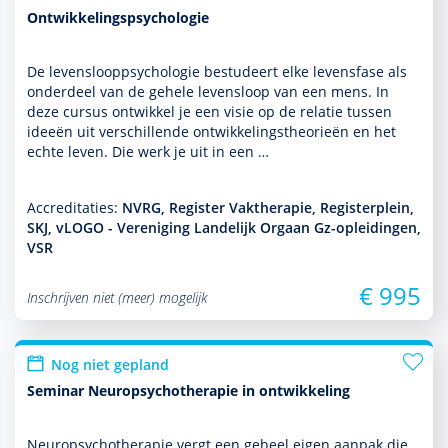
Ontwikkelingspsychologie
De levens­looppsycho­logie bestudeert elke levensfase als
onder­deel van de gehele levens­loop van een mens. In
deze cursus ontwik­kel je een visie op de relatie tussen
ideeën uit ver­schil­lende ont­wikke­lingstheorieën en het
echte leven. Die werk je uit in een …
Accreditaties:
NVRG, Register Vaktherapie, Registerplein,
SKJ, vLOGO - Vereniging Landelijk Orgaan Gz-opleidingen,
VSR
€ 995
Inschrijven niet (meer) mogelijk
Nog niet gepland
Seminar Neuropsychotherapie in ontwikkeling
Neuropsycho­thera­pie vergt een geheel eigen aanpak die