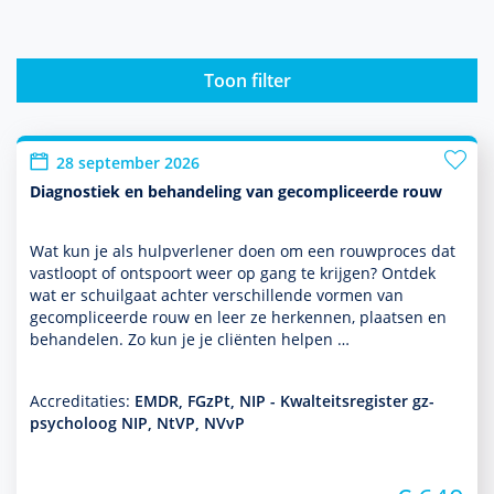
Toon filter
28 september 2026
Diagnostiek en behandeling van gecompliceerde rouw
Wat kun je als hulp­ver­le­ner doen om een rouwproces dat
vastloopt of ontspoort weer op gang te krijgen? Ontdek
wat er schuilgaat achter ver­schil­lende vormen van
gecompliceerde rouw en leer ze herkennen, plaatsen en
behan­delen. Zo kun je je cliënten helpen …
Accreditaties:
EMDR, FGzPt, NIP - Kwalteitsregister gz-
psycholoog NIP, NtVP, NVvP