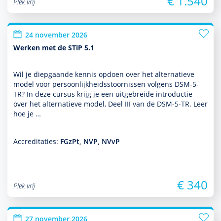
€ 1.540
Plek vrij
24 november 2026
Werken met de STiP 5.1
Wil je diepgaande kennis opdoen over het alternatieve
model voor per­soon­lijk­heids­stoor­nissen volgens DSM-5-
TR? In deze cursus krijg je een uit­ge­breide intro­ductie
over het alternatieve model, Deel III van de DSM-5-TR. Leer
hoe je …
Accreditaties:
FGzPt, NVP, NVvP
€ 340
Plek vrij
27 november 2026