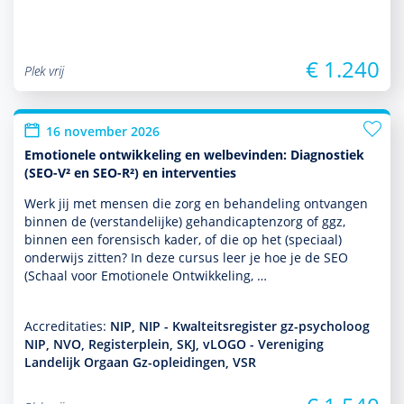
€ 1.240
Plek vrij
16 november 2026
Emotionele ontwikkeling en welbevinden: Diagnostiek
(SEO-V² en SEO-R²) en interventies
Werk jij met mensen die zorg en behan­del­ing ontvangen
binnen de (ver­stande­lijke) gehandi­capten­zorg of ggz,
binnen een foren­sisch kader, of die op het (speciaal)
onder­wijs zitten? In deze cursus leer je hoe je de SEO
(Schaal voor Emotionele Ontwikkeling, …
Accreditaties:
NIP, NIP - Kwalteitsregister gz-psycholoog
NIP, NVO, Registerplein, SKJ, vLOGO - Vereniging
Landelijk Orgaan Gz-opleidingen, VSR