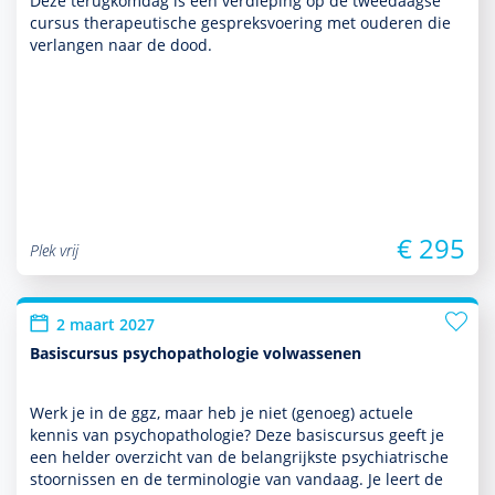
Deze terug­kom­dag is een verdieping op de tweedaagse
cursus thera­peu­tische gespreksvoering met ouderen die
verlangen naar de dood.
€ 295
Plek vrij
2 maart 2027
Basiscursus psychopathologie volwassenen
Werk je in de ggz, maar heb je niet (genoeg) actuele
kennis van psycho­patho­logie? Deze basis­cursus geeft je
een helder over­zicht van de belang­rijkste psychia­trische
stoor­nissen en de terminologie van vandaag. Je leert de