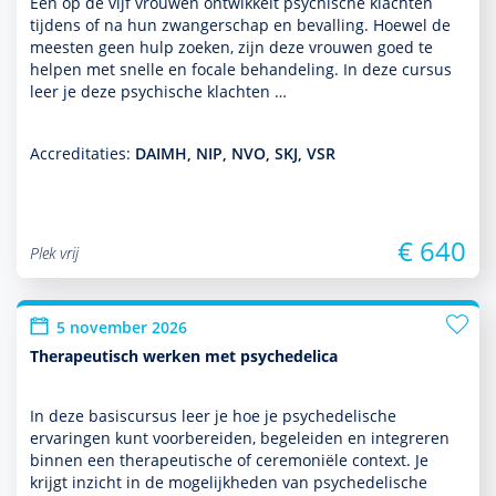
Een op de vijf vrouwen ontwik­kelt psychische klachten
tijdens of na hun zwangerschap en bevalling. Hoewel de
meesten geen hulp zoeken, zijn deze vrouwen goed te
helpen met snelle en focale behan­del­ing. In deze cursus
leer je deze psychische klachten …
Accreditaties:
DAIMH, NIP, NVO, SKJ, VSR
€ 640
Plek vrij
5 november 2026
Therapeutisch werken met psychedelica
In deze basis­cursus leer je hoe je psychedelische
ervaringen kunt voorbereiden, bege­leiden en integreren
binnen een thera­peu­tische of ceremoniële context. Je
krijgt inzicht in de moge­lijk­heden van psychedelische