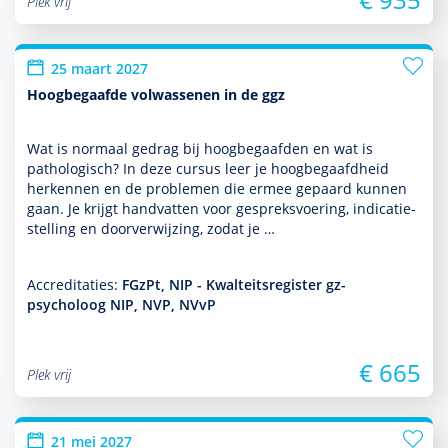
Plek vrij
25 maart 2027
Hoogbegaafde volwassenen in de ggz
Wat is normaal gedrag bij hoogbegaafden en wat is
pathologisch? In deze cursus leer je hoogbegaafdheid
herkennen en de pro­ble­men die ermee gepaard kunnen
gaan. Je krijgt handvatten voor gespreksvoering, indi­catie­
stel­ling en doorverwijzing, zodat je …
Accreditaties:
FGzPt, NIP - Kwalteitsregister gz-
psycholoog NIP, NVP, NVvP
€ 665
Plek vrij
21 mei 2027