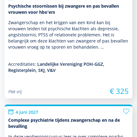
Psychische stoornissen bij zwangere en pas bevallen
vrouwen voor hbo'ers
Zwangerschap en het krijgen van een kind kan bij
vrouwen leiden tot psychische klachten als depres­sie,
angststoor­nis, PTSS of rela­tio­nele pro­ble­men. Het is
belang­rijk om deze klachten van zwangere of pas bevallen
vrouwen vroeg op te sporen en behan­delen. …
Accreditaties:
Landelijke Vereniging POH-GGZ,
Registerplein, SKJ, V&V
€ 325
Plek vrij
4 juni 2027
Complexe psychiatrie tijdens zwangerschap en na de
bevalling
In deze verdiepingscursus leer je over complexe psycho­