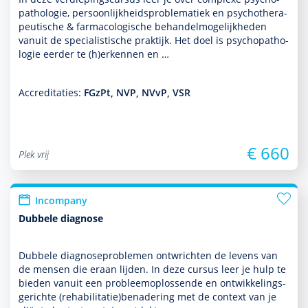
patho­logie, per­soon­lijkheidsproble­ma­tiek en psycho­thera­
peutische & farmacologische behan­delmoge­lijk­heden
vanuit de specialis­tische prak­tijk. Het doel is psycho­patho­
logie eerder te (h)erkennen en …
Accreditaties:
FGzPt, NVP, NVvP, VSR
€ 660
Plek vrij
Incompany
Dubbele diagnose
Dubbele diag­nosepro­ble­men ontwrichten de levens van
de mensen die eraan lijden. In deze cursus leer je hulp te
bieden vanuit een probleemoplossende en ont­wikke­lings­
ge­richte (rehabi­li­ta­tie)benade­ring met de context van je