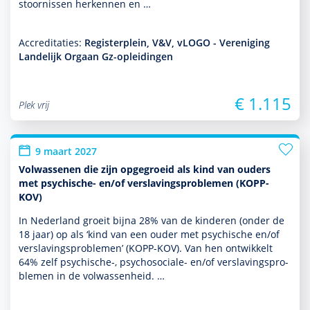
stoor­nissen herkennen en …
Accreditaties:
Registerplein, V&V, vLOGO - Vereniging
Landelijk Orgaan Gz-opleidingen
€ 1.115
Plek vrij
9 maart 2027
Volwassenen die zijn opgegroeid als kind van ouders
met psychische- en/of verslavingsproblemen (KOPP-
KOV)
In Nederland groeit bijna 28% van de kin­de­ren (onder de
18 jaar) op als ‘kind van een ouder met psychische en/of
ver­sla­vingspro­ble­men’ (KOPP-KOV). Van hen ontwik­kelt
64% zelf psychische-, psycho­sociale- en/of ver­sla­vingspro­
ble­men in de volwassenheid. …