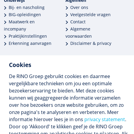
Onderwijs
Algemeen
Bij- en nascholing
Over ons
BIG-opleidingen
Veelgestelde vragen
Maatwerk en
Contact
incompany
Algemene
Praktijkinstellingen
voorwaarden
Erkenning aanvragen
Disclaimer & privacy
Cookies
De RINO Groep gebruikt cookies en daarmee
Meer dan 250 opleidingen
vergelijkbare technieken om jou een optimale
Alle BIG-opleidingen in huis
bezoekerservaring te bieden. Met deze cookies
Cedeo-erkend en CRKBO-geregistreerd
kunnen wij geaggregeerde informatie verzamelen
Gemiddelde beoordeling 8,4
over hoe bezoekers onze website gebruiken, om zo
onze pagina's te analyseren en verbeteren. Meer
informatie hierover lees je in ons
privacy statement
.
Door op ‘Akkoord’ te klikken geef je de RINO Groep
Volg ons
toestemming om analytische cookies te plaatsen. Als