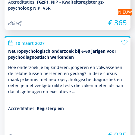
Accreditaties:
FGzPt, NIP - Kwalteitsregister gz-
psycholoog NIP, VSR
NIEUW
€ 365
Plek vrij
10 maart 2027
Neuropsychologisch onderzoek bij 6-60 jarigen voor
psychodiagnostisch werkenden
Hoe onder­zoek je bij kin­de­ren, jongeren en vol­was­senen
de relatie tussen hersenen en gedrag? In deze cursus
maak je kennis met neuro­psycho­logische diag­nos­tiek en
oefen je met veelgebruikte tests die zaken meten als aan­
dacht, geheugen en executieve …
Accreditaties:
Registerplein
€ 935