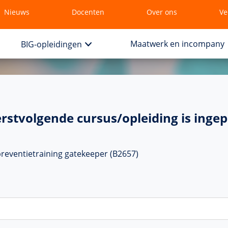
Nieuws
Docenten
Over ons
Ve
Maatwerk en incompany
BIG-opleidingen
rstvolgende cursus/opleiding is ingep
preventietraining gatekeeper (B2657)