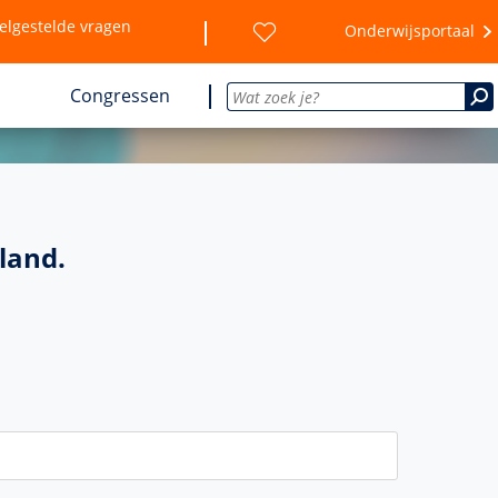
elgestelde vragen
Onderwijsportaal
Congressen
land.