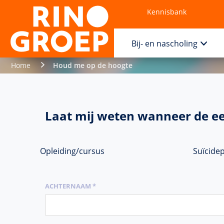
Kennisbank
Contact
Bij- en nascholing
Home
Houd me op de hoogte
Laat mij weten wanneer de ee
Opleiding/cursus
Suïcide
ACHTERNAAM *