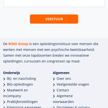
De
RINO Groep
is een opleidings­insti­tuut voor mensen die
werken met mensen met een psychische kwets­baar­heid.
Samen met onze top­docenten bieden we innova­tieve
opleidingen, cursussen en congres­sen op maat.
Onderwijs
Algemeen
Bij- en nascholing
Over ons
BIG-opleidingen
Veelgestelde vragen
Maatwerk en
Contact
incompany
Algemene
Praktijkinstellingen
voorwaarden
Erkenning aanvragen
Disclaimer & privacy