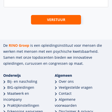
De
RINO Groep
is een opleidings­insti­tuut voor mensen die
werken met mensen met een psychische kwets­baar­heid.
Samen met onze top­docenten bieden we innova­tieve
opleidingen, cursussen en congres­sen op maat.
Onderwijs
Algemeen
Bij- en nascholing
Over ons
BIG-opleidingen
Veelgestelde vragen
Maatwerk en
Contact
incompany
Algemene
Praktijkinstellingen
voorwaarden
Erkenning aanvragen
Disclaimer & privacy