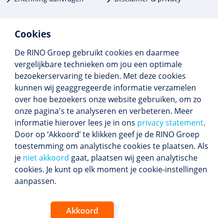
Cookies
De RINO Groep gebruikt cookies en daarmee
Meer dan 250 opleidingen
vergelijkbare technieken om jou een optimale
Alle BIG-opleidingen in huis
bezoekerservaring te bieden. Met deze cookies
Cedeo-erkend en CRKBO-geregistreerd
kunnen wij geaggregeerde informatie verzamelen
Gemiddelde beoordeling 8,4
over hoe bezoekers onze website gebruiken, om zo
onze pagina's te analyseren en verbeteren. Meer
informatie hierover lees je in ons
privacy statement
.
Door op ‘Akkoord’ te klikken geef je de RINO Groep
Volg ons
toestemming om analytische cookies te plaatsen. Als
Blijf op de hoogte van het (nieuwe) scholings­
je
niet akkoord
gaat, plaatsen wij geen analytische
aanbod en ons laatste nieuws.
cookies. Je kunt op elk moment je cookie-instellingen
Inschrijven nieuwsbrief
aanpassen.
Akkoord