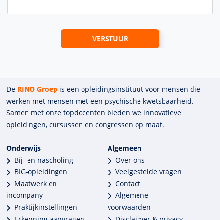
De
RINO Groep
is een opleidings­insti­tuut voor mensen die
werken met mensen met een psychische kwets­baar­heid.
Samen met onze top­docenten bieden we innova­tieve
opleidingen, cursussen en congres­sen op maat.
Onderwijs
Algemeen
Bij- en nascholing
Over ons
BIG-opleidingen
Veelgestelde vragen
Maatwerk en
Contact
incompany
Algemene
Praktijkinstellingen
voorwaarden
Erkenning aanvragen
Disclaimer & privacy