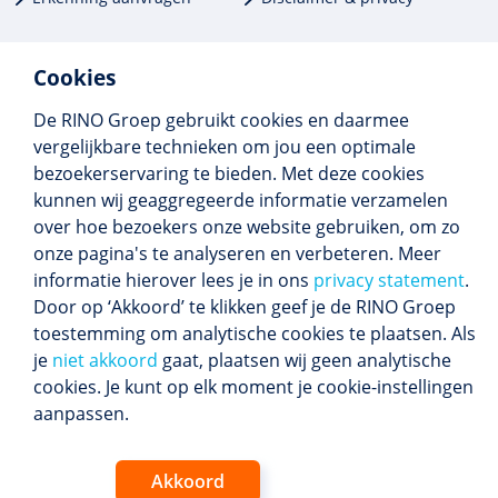
Cookies
De RINO Groep gebruikt cookies en daarmee
Meer dan 250 opleidingen
vergelijkbare technieken om jou een optimale
Alle BIG-opleidingen in huis
bezoekerservaring te bieden. Met deze cookies
Cedeo-erkend en CRKBO-geregistreerd
kunnen wij geaggregeerde informatie verzamelen
Gemiddelde beoordeling 8,4
over hoe bezoekers onze website gebruiken, om zo
onze pagina's te analyseren en verbeteren. Meer
informatie hierover lees je in ons
privacy statement
.
Door op ‘Akkoord’ te klikken geef je de RINO Groep
Volg ons
toestemming om analytische cookies te plaatsen. Als
Blijf op de hoogte van het (nieuwe) scholings­
je
niet akkoord
gaat, plaatsen wij geen analytische
aanbod en ons laatste nieuws.
cookies. Je kunt op elk moment je cookie-instellingen
Inschrijven nieuwsbrief
aanpassen.
Akkoord