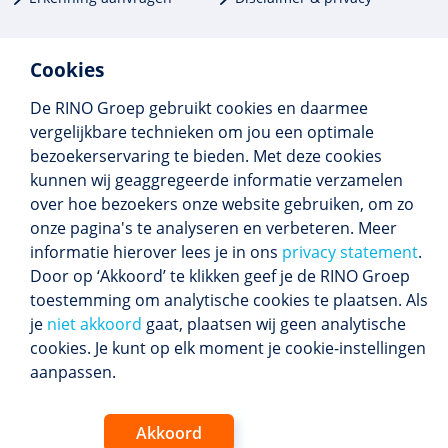
Cookies
De RINO Groep gebruikt cookies en daarmee
Meer dan 250 opleidingen
vergelijkbare technieken om jou een optimale
Alle BIG-opleidingen in huis
bezoekerservaring te bieden. Met deze cookies
Cedeo-erkend en CRKBO-geregistreerd
kunnen wij geaggregeerde informatie verzamelen
Gemiddelde beoordeling 8,4
over hoe bezoekers onze website gebruiken, om zo
onze pagina's te analyseren en verbeteren. Meer
informatie hierover lees je in ons
privacy statement
.
Door op ‘Akkoord’ te klikken geef je de RINO Groep
Volg ons
toestemming om analytische cookies te plaatsen. Als
Blijf op de hoogte van het (nieuwe) scholings­
je
niet akkoord
gaat, plaatsen wij geen analytische
aanbod en ons laatste nieuws.
cookies. Je kunt op elk moment je cookie-instellingen
Inschrijven nieuwsbrief
aanpassen.
Akkoord