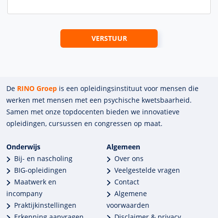
De
RINO Groep
is een opleidings­insti­tuut voor mensen die
werken met mensen met een psychische kwets­baar­heid.
Samen met onze top­docenten bieden we innova­tieve
opleidingen, cursussen en congres­sen op maat.
Onderwijs
Algemeen
Bij- en nascholing
Over ons
BIG-opleidingen
Veelgestelde vragen
Maatwerk en
Contact
incompany
Algemene
Praktijkinstellingen
voorwaarden
Erkenning aanvragen
Disclaimer & privacy