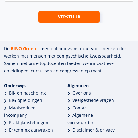
De
RINO Groep
is een opleidings­insti­tuut voor mensen die
werken met mensen met een psychische kwets­baar­heid.
Samen met onze top­docenten bieden we innova­tieve
opleidingen, cursussen en congres­sen op maat.
Onderwijs
Algemeen
Bij- en nascholing
Over ons
BIG-opleidingen
Veelgestelde vragen
Maatwerk en
Contact
incompany
Algemene
Praktijkinstellingen
voorwaarden
Erkenning aanvragen
Disclaimer & privacy