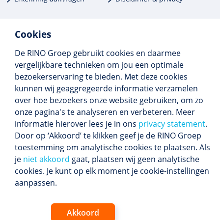
Cookies
De RINO Groep gebruikt cookies en daarmee
Meer dan 250 opleidingen
vergelijkbare technieken om jou een optimale
Alle BIG-opleidingen in huis
bezoekerservaring te bieden. Met deze cookies
Cedeo-erkend en CRKBO-geregistreerd
kunnen wij geaggregeerde informatie verzamelen
Gemiddelde beoordeling 8,4
over hoe bezoekers onze website gebruiken, om zo
onze pagina's te analyseren en verbeteren. Meer
informatie hierover lees je in ons
privacy statement
.
Door op ‘Akkoord’ te klikken geef je de RINO Groep
Volg ons
toestemming om analytische cookies te plaatsen. Als
Blijf op de hoogte van het (nieuwe) scholings­
je
niet akkoord
gaat, plaatsen wij geen analytische
aanbod en ons laatste nieuws.
cookies. Je kunt op elk moment je cookie-instellingen
Inschrijven nieuwsbrief
aanpassen.
Akkoord