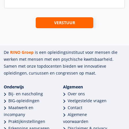
De
RINO Groep
is een opleidings­insti­tuut voor mensen die
werken met mensen met een psychische kwets­baar­heid.
Samen met onze top­docenten bieden we innova­tieve
opleidingen, cursussen en congres­sen op maat.
Onderwijs
Algemeen
Bij- en nascholing
Over ons
BIG-opleidingen
Veelgestelde vragen
Maatwerk en
Contact
incompany
Algemene
Praktijkinstellingen
voorwaarden
Erkenning aanvragen
Disclaimer & privacy