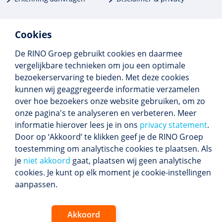
Cookies
De RINO Groep gebruikt cookies en daarmee
Meer dan 250 opleidingen
vergelijkbare technieken om jou een optimale
Alle BIG-opleidingen in huis
bezoekerservaring te bieden. Met deze cookies
Cedeo-erkend en CRKBO-geregistreerd
kunnen wij geaggregeerde informatie verzamelen
Gemiddelde beoordeling 8,4
over hoe bezoekers onze website gebruiken, om zo
onze pagina's te analyseren en verbeteren. Meer
informatie hierover lees je in ons
privacy statement
.
Door op ‘Akkoord’ te klikken geef je de RINO Groep
Volg ons
toestemming om analytische cookies te plaatsen. Als
Blijf op de hoogte van het (nieuwe) scholings­
je
niet akkoord
gaat, plaatsen wij geen analytische
aanbod en ons laatste nieuws.
cookies. Je kunt op elk moment je cookie-instellingen
Inschrijven nieuwsbrief
aanpassen.
Akkoord