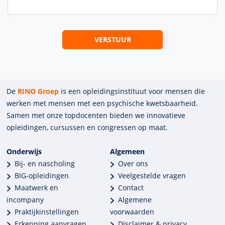
De
RINO Groep
is een opleidings­insti­tuut voor mensen die
werken met mensen met een psychische kwets­baar­heid.
Samen met onze top­docenten bieden we innova­tieve
opleidingen, cursussen en congres­sen op maat.
Onderwijs
Algemeen
Bij- en nascholing
Over ons
BIG-opleidingen
Veelgestelde vragen
Maatwerk en
Contact
incompany
Algemene
Praktijkinstellingen
voorwaarden
Erkenning aanvragen
Disclaimer & privacy